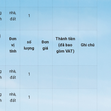
g
nhà,
1
h
đất
ị
Đơn
Thành tiền
số
Đơn
vị
(đã bao
Ghi chú
lượng
giá
tính
gồm VAT)
g
nhà,
1
h
đất
g
nhà,
1
h
đất