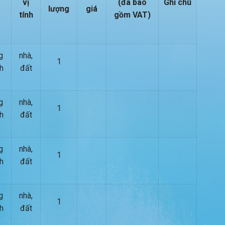
vị
(đã bao
Ghi chú
lượng
giá
tính
gồm VAT)
g
nhà,
1
h
đất
g
nhà,
1
h
đất
g
nhà,
1
h
đất
g
nhà,
1
h
đất