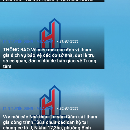
dưỡng, sửa chữa quỹ nhà, đất là tài sản
công không sử dụng mục đích để ở năm
2026”
[TIN TUYỂN DỤNG - MUA SẮM]
31/07/2026
THÔNG BÁO Về việc mời các đơn vị tham
gia dịch vụ bảo vệ các cơ sở nhà, đất là trụ
sở cơ quan, đơn vị dôi dư bàn giao về Trung
tâm
[TIN TUYỂN DỤNG - MUA SẮM]
30/07/2026
V/v mời các Nhà thầu Tư vấn Giám sát tham
gia công trình “Sửa chữa các căn hộ tại
chung cư lô J, N khu 17,3ha, phường Bình