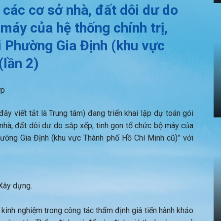
 các cơ sở nhà, đất dôi dư do
 máy của hệ thống chính trị,
i Phường Gia Định (khu vực
(lần 2)
ợp
y viết tắt là Trung tâm) đang triển khai lập dự toán gói
 nhà, đất dôi dư do sắp xếp, tinh gọn tổ chức bộ máy của
Phường Gia Định (khu vực Thành phố Hồ Chí Minh cũ)” với
Xây dựng.
 kinh nghiệm trong công tác thẩm định giá tiến hành khảo