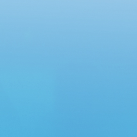
Chung cư Lô R6, phường An Khánh và Chung
cư 12 tầng, phường Đông Hưng Thuận”