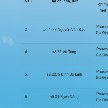
STT
Địa chỉ nhà, đất
chính
mới
Phườn
3.
số 44/8 Nguyễn Văn Đậu
Gia Địn
Phườn
4.
số 53 Vũ Tùng
Gia Địn
Phườn
5.
số 22/5 Đinh Bộ Lĩnh
Gia Địn
Phườn
6.
số 31 Bạch Đằng
Gia Địn