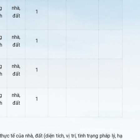
g
nhà,
1
h
đất
g
nhà,
1
h
đất
g
nhà,
1
h
đất
g
nhà,
1
h
đất
ực tế của nhà, đất (diện tích, vị trí, tình trạng pháp lý, hạ