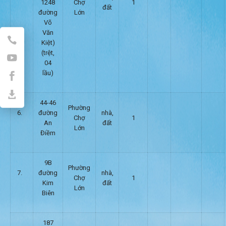
1248
Chợ
1
đất
đường
Lớn
Võ
Văn
Kiệt)
(trệt,
04
lầu)
44-46
Phường
6.
đường
nhà,
Chợ
1
An
đất
Lớn
Điềm
9B
Phường
7.
đường
nhà,
Chợ
1
Kim
đất
Lớn
Biên
187