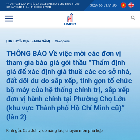
TRUNG TÂM QUẢN LÝ NHÀ VÀ GIÁM ĐỊNH XÂY DỰNG TRỰC THUỘC
(028) 66.81.51.85
SỞ XÂY DỰNG THÀNH PHỐ HỒ CHÍ MINH
[TIN TUYỂN DỤNG - MUA SẮM]
24/06/2026
THÔNG BÁO Về việc mời các đơn vị
tham gia báo giá gói thầu “Thẩm định
giá để xác định giá thuê các cơ sở nhà,
đất dôi dư do sắp xếp, tinh gọn tổ chức
bộ máy của hệ thống chính trị, sắp xếp
đơn vị hành chính tại Phường Chợ Lớn
(khu vực Thành phố Hồ Chí Minh cũ)”
(lần 2)
Kính gửi: Các đơn vị có năng lực, chuyên môn phù hợp