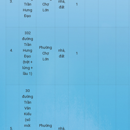
3.
nhà,
Trần
Chợ
1
đất
Hưng
Lớn
Đạo
332
đường
Trần
Phường
4.
Hưng
nhà,
Chợ
1
Đạo
đất
Lớn
(trệt +
lửng +
lầu 1)
30
đường
Trần
Văn
Kiểu
(số
mới:
Phường
5.
nhà,