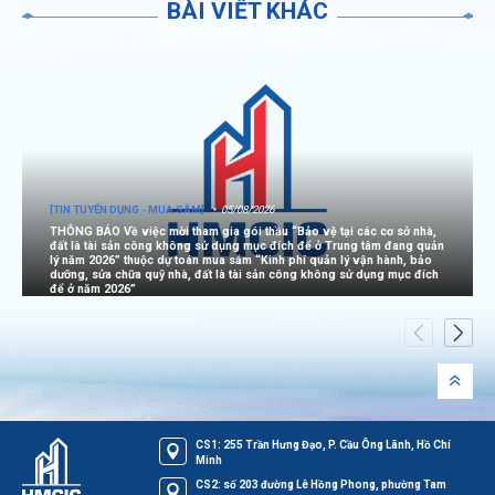
BÀI VIẾT KHÁC
[TIN TUYỂN DỤNG - MUA SẮM]
05/08/2026
THÔNG BÁO Về việc mời tham gia gói thầu “Bảo vệ tại các cơ sở nhà,
đất là tài sản công không sử dụng mục đích để ở Trung tâm đang quản
lý năm 2026” thuộc dự toán mua sắm “Kinh phí quản lý vận hành, bảo
dưỡng, sửa chữa quỹ nhà, đất là tài sản công không sử dụng mục đích
để ở năm 2026”
CS1: 255 Trần Hưng Đạo, P. Cầu Ông Lãnh, Hồ Chí
Minh
CS2: số 203 đường Lê Hồng Phong, phường Tam