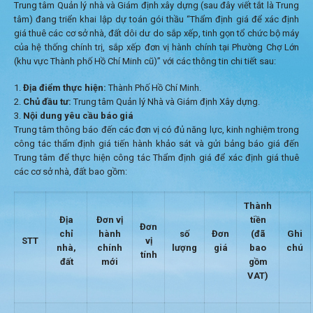
Trung tâm Quản lý nhà và Giám định xây dựng (sau đây viết tắt là Trung
tâm) đang triển khai lập dự toán gói thầu “Thẩm định giá để xác định
giá thuê các cơ sở nhà, đất dôi dư do sắp xếp, tinh gọn tổ chức bộ máy
của hệ thống chính trị, sắp xếp đơn vị hành chính tại Phường Chợ Lớn
(khu vực Thành phố Hồ Chí Minh cũ)” với các thông tin chi tiết sau:
Địa điểm thực hiện:
Thành Phố Hồ Chí Minh.
Chủ đầu tư:
Trung tâm Quản lý Nhà và Giám định Xây dựng.
Nội dung yêu cầu báo giá
Trung tâm thông báo đến các đơn vị có đủ năng lực, kinh nghiệm trong
công tác thẩm định giá tiến hành khảo sát và gửi bảng báo giá đến
Trung tâm để thực hiện công tác Thẩm định giá để xác định giá thuê
các cơ sở nhà, đất bao gồm:
Thành
Địa
Đơn vị
tiền
Đơn
chỉ
hành
số
Đơn
(đã
Ghi
STT
vị
nhà,
chính
lượng
giá
bao
chú
tính
đất
mới
gồm
VAT)