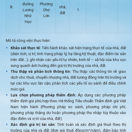
đường
Phường
8.
nhà,
Lương
Chợ
1
đất
Nhữ
Lớn
Học
Mô tả công việc thực hiện:
Khảo sát thực tế:
Tiến hành khảo sát hiện trạng thực tế của nhà, đất
(diện tích, vị trí, tình trạng pháp lý, hạ tầng kỹ thuật, đặc điểm tài sản
trên đất…); ghi nhận các yếu tố tự nhiên, kinh tế – xã hội của khu vực
xung quanh ảnh hưởng đến giá trị thị trường của nhà, đất.
Thu thập và phân tích thông tin:
Thu thập các thông tin về giao
dịch cho thuê, chuyển nhượng nhà, đất tương đồng trên thị trường và
tại các khu vực lân cận; phân tích các yếu tố so sánh để điều chỉnh
mức giá.
Lựa chọn phương pháp thẩm định:
Áp dụng các phương pháp
thẩm định giá phù hợp theo Hệ thống Tiêu chuẩn Thẩm định giá Việt
Nam hiện hành (Phương pháp so sánh, phương pháp chi phí,
phương pháp thặng dư hoặc phương pháp thu nhập tùy thuộc vào
đặc điểm và vị trí của nhà, đất).
Xác định giá trị tài sản:
Tính toán và xác định giá thuê theo thị
trường của nhà và đất (đơn giá thuê đồng/m²/năm), đảm bảo tính