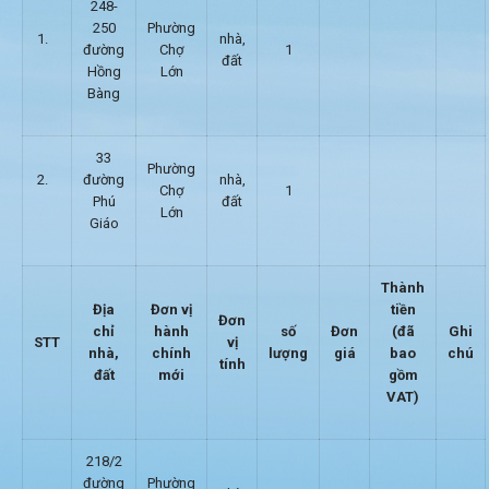
248-
250
Phường
1.
nhà,
đường
Chợ
1
đất
Hồng
Lớn
Bàng
33
Phường
2.
đường
nhà,
Chợ
1
Phú
đất
Lớn
Giáo
Thành
Địa
Đơn vị
tiền
Đơn
chỉ
hành
số
Đơn
(đã
Ghi
STT
vị
nhà,
chính
lượng
giá
bao
chú
tính
đất
mới
gồm
VAT)
218/2
đường
Phường