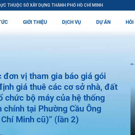
RỰC THUỘC SỞ XÂY DỰNG THÀNH PHỐ HỒ CHÍ MINH
TỨC
GIỚI THIỆU
DỊCH VỤ
DỰ ÁN
HỎI
đơn vị tham gia báo giá gói
ịnh giá thuê các cơ sở nhà, đất
tổ chức bộ máy của hệ thống
nh chính tại Phường Cầu Ông
Chí Minh cũ)” (lần 2)