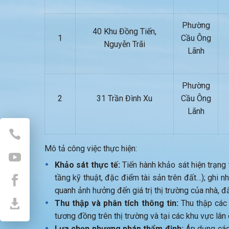
Phường
40 Khu Đồng Tiến,
1
Cầu Ông
Nguyễn Trãi
Lãnh
Phường
2
31 Trần Đình Xu
Cầu Ông
Lãnh
Mô tả công việc thực hiện:
Khảo sát thực tế:
Tiến hành khảo sát hiện trạng th
tầng kỹ thuật, đặc điểm tài sản trên đất…); ghi n
quanh ảnh hưởng đến giá trị thị trường của nhà, đấ
Thu thập và phân tích thông tin:
Thu thập các 
tương đồng trên thị trường và tại các khu vực lân
Lựa chọn phương pháp thẩm định:
Áp dụng các