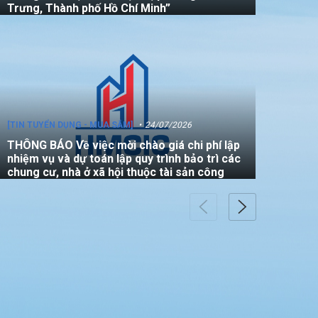
Trưng, Thành phố Hồ Chí Minh”
[TIN TUYỂN DỤNG - MUA SẮM]
24/07/2026
THÔNG BÁO Về việc mời chào giá chi phí lập
nhiệm vụ và dự toán lập quy trình bảo trì các
chung cư, nhà ở xã hội thuộc tài sản công
[TIN TUYỂN DỤNG - MUA SẮM]
22/07/2026
THÔNG BÁO V/v mời các đơn vị tham gia
thực hiện gói thầu: “Đo đạc chỉnh lý bản đồ
địa chính (bản vẽ sơ đồ vị trí) đối với căn hộ