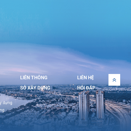
LIÊN THÔNG
LIÊN HỆ
SỞ XÂY DỰNG
HỎI ĐÁP
ây dựng
ựng