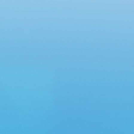
Chung cư Lô R6, phường An Khánh và Chung
cư 12 tầng, phường Đông Hưng Thuận”