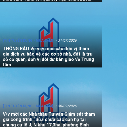
dưỡng, sửa chữa quỹ nhà, đất là tài sản
công không sử dụng mục đích để ở năm
2026”
[TIN TUYỂN DỤNG - MUA SẮM]
31/07/2026
THÔNG BÁO Về việc mời các đơn vị tham
gia dịch vụ bảo vệ các cơ sở nhà, đất là trụ
sở cơ quan, đơn vị dôi dư bàn giao về Trung
tâm
[TIN TUYỂN DỤNG - MUA SẮM]
30/07/2026
V/v mời các Nhà thầu Tư vấn Giám sát tham
gia công trình “Sửa chữa các căn hộ tại
chung cư lô J, N khu 17,3ha, phường Bình