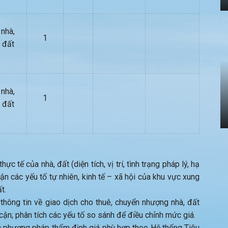
nhà,
1
đất
nhà,
1
đất
ực tế của nhà, đất (diện tích, vị trí, tình trạng pháp lý, hạ
hận các yếu tố tự nhiên, kinh tế – xã hội của khu vực xung
t.
thông tin về giao dịch cho thuê, chuyển nhượng nhà, đất
 cận; phân tích các yếu tố so sánh để điều chỉnh mức giá.
 phương pháp thẩm định giá phù hợp theo Hệ thống Tiêu