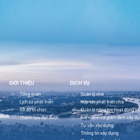
GIỚI THIỆU
DỊCH VỤ
Tổng quan
Quản lý nhà
Lịch sử phát triển
Hợp tác phát triển nhà
Sơ đồ tổ chức
Quản lý năng lực hoạt động x
 Minh
Thành tựu đạt được
Kiểm định và giám định xây d
Tư vấn xây dựng
Thông tin xây dựng