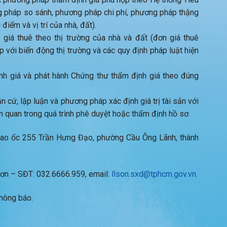
 pháp so sánh, phương pháp chi phí, phương pháp thặng
iểm và vị trí của nhà, đất).
 giá thuê theo thị trường của nhà và đất (đơn giá thuê
với biến động thị trường và các quy định pháp luật hiện
h giá và phát hành Chứng thư thẩm định giá theo đúng
n cứ, lập luận và phương pháp xác định giá trị tài sản với
n quan trong quá trình phê duyệt hoặc thẩm định hồ sơ.
 Cao ốc 255 Trần Hưng Đạo, phường Cầu Ông Lãnh, thành
 Sơn – SĐT: 032.6666.959, email:
llson.sxd@tphcm.gov.vn
.
thông báo.