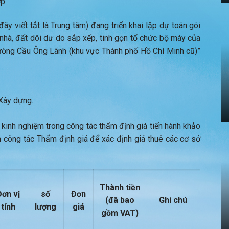
ợp
y viết tắt là Trung tâm) đang triển khai lập dự toán gói
 nhà, đất dôi dư do sắp xếp, tinh gọn tổ chức bộ máy của
Phường Cầu Ông Lãnh (khu vực Thành phố Hồ Chí Minh cũ)”
Xây dựng.
 kinh nghiệm trong công tác thẩm định giá tiến hành khảo
n công tác Thẩm định giá để xác định giá thuê các cơ sở
Thành tiền
Đơn vị
số
Đơn
(đã bao
Ghi chú
tính
lượng
giá
gồm VAT)