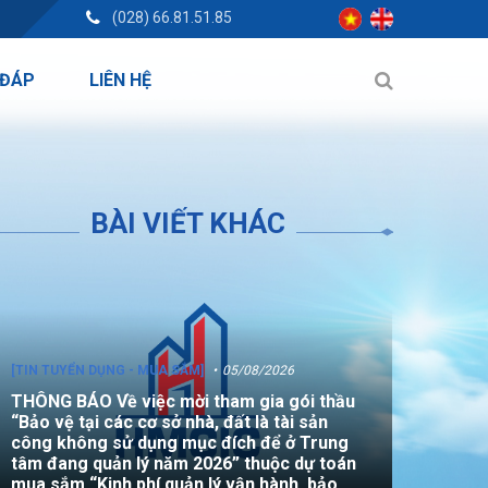
(028) 66.81.51.85
 ĐÁP
LIÊN HỆ
BÀI VIẾT KHÁC
[TIN TUYỂN DỤNG - MUA SẮM]
05/08/2026
THÔNG BÁO Về việc mời tham gia gói thầu
“Bảo vệ tại các cơ sở nhà, đất là tài sản
công không sử dụng mục đích để ở Trung
tâm đang quản lý năm 2026” thuộc dự toán
mua sắm “Kinh phí quản lý vận hành, bảo