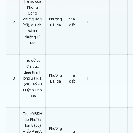
Trụ sở của
Phòng
Công
chứng số 2
Phường
nhà,
12
1
(cũ), địa chỉ
Bà Rịa
đất
số 31
đường Tú
Mỡ
Trụ sở cũ
Chi cục
thuế thành
Phường
nhà,
13
phố Bà Rịa
1
Bà Rịa
đất
(cũ), số 70
Huỳnh Tịnh
Của
Trụ sở BĐH
ấp Phước
Tân 5 (cũ)
Phường
– ấp Phước
nhà,