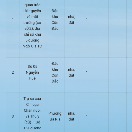
quan trắc
tài nguyên
Đặc
và môi
khu
nhà,
1
1
trường (cơ
Côn
đất
sở 2), địa
Đảo
chỉ số khu
5 đường
Ngô Gia Tự
Đặc
Số 05
khu
nhà,
2
Nguyễn
1
Côn
đất
Huệ
Đảo
Trụ sở của
Chi cục
Chăn nuôi
Phường
nhà,
3
và Thú y
1
Bà Rịa
đất
(cũ) – Số
151 đường