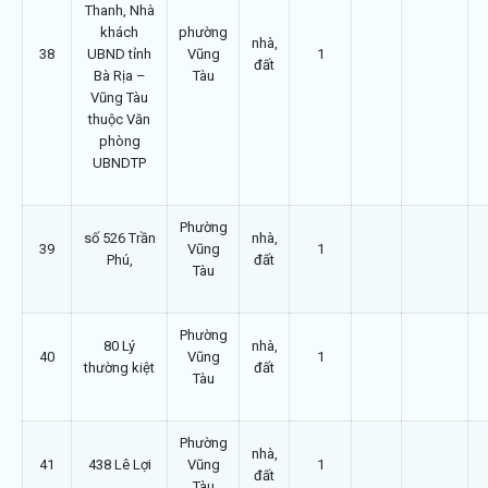
Thanh, Nhà
khách
phường
nhà,
38
UBND tỉnh
Vũng
1
đất
Bà Rịa –
Tàu
Vũng Tàu
thuộc Văn
phòng
UBNDTP
Phường
số 526 Trần
nhà,
39
Vũng
1
Phú,
đất
Tàu
Phường
80 Lý
nhà,
40
Vũng
1
thường kiệt
đất
Tàu
Phường
nhà,
41
438 Lê Lợi
Vũng
1
đất
Tàu