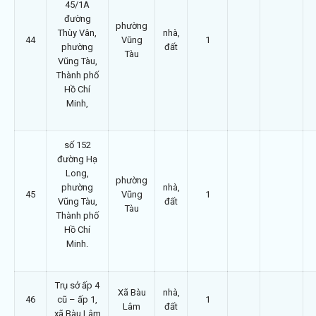
45/1A
đường
phường
Thùy Vân,
nhà,
44
Vũng
1
phường
đất
Tàu
Vũng Tàu,
Thành phố
Hồ Chí
Minh,
số 152
đường Hạ
Long,
phường
phường
nhà,
45
Vũng
1
Vũng Tàu,
đất
Tàu
Thành phố
Hồ Chí
Minh.
Trụ sở ấp 4
Xã Bàu
nhà,
46
cũ – ấp 1,
1
Lâm
đất
xã Bàu Lâm