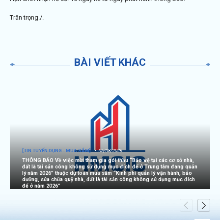
Trân trọng./.
BÀI VIẾT KHÁC
[TIN TUYỂN DỤNG - MUA SẮM]
05/08/2026
THÔNG BÁO Về việc mời tham gia gói thầu “Bảo vệ tại các cơ sở nhà,
đất là tài sản công không sử dụng mục đích để ở Trung tâm đang quản
lý năm 2026” thuộc dự toán mua sắm “Kinh phí quản lý vận hành, bảo
dưỡng, sửa chữa quỹ nhà, đất là tài sản công không sử dụng mục đích
để ở năm 2026”