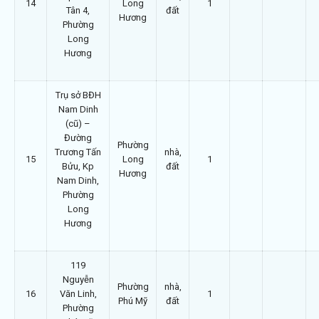
14
Long
1
Tân 4,
đất
Hương
Phường
Long
Hương
Trụ sở BĐH
Nam Dinh
(cũ) –
Đường
Phường
Trương Tấn
nhà,
15
Long
1
Bửu, Kp
đất
Hương
Nam Dinh,
Phường
Long
Hương
119
Nguyễn
Phường
nhà,
16
Văn Linh,
1
Phú Mỹ
đất
Phường