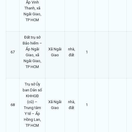
Ấp Vinh
Thanh, xã
Ngãi Giao,
TP HCM
Đất trụ sở
Bảo hiểm –
Ấp Ngãi
Xã Ngãi
nhà,
67
1
Giao, xã
Giao
đất
Ngãi Giao,
TP HCM
Trụ sở Ủy
ban Dân số
KHHGĐ
(cũ) –
Xã Ngãi
nhà,
68
1
Trung tâm
Giao
đất
Y tế – Ấp
Hồng Lan,
TP HCM