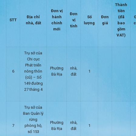
Thành
Đơn vị
tiền
Đơn
Địa chỉ
hành
Số
Đơn
(đã
STT
vị
nhà, đất
chính
lượng
giá
bao
c
tính
mới
gồm
VAT)
Trụ sở của
Chi cục
Phát triển
Phường
nhà,
6
nông thôn
1
Bà Rịa
đất
(cũ) – Số
149 đường
27 tháng 4
Trụ sở của
Ban Quản lý
rừng
Phường
nhà,
7
phòng hộ,
1
Bà Rịa
đất
số 153