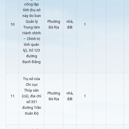
công lập
tỉnh (trụ sở
này do ban
Quản lý
Phường
nhà,
10
1
Trung tâm
Bà Rịa
đất
Hành chính
– Chính trị
tỉnh quản
lý), Số 123
đường
Bạch Đằng
Trụ sở của
Chi cục
Thủy sản
Phường
nhà,
11
(cũ), địa chỉ
1
Bà Rịa
đất
số 331
đường Trần
Xuân Độ