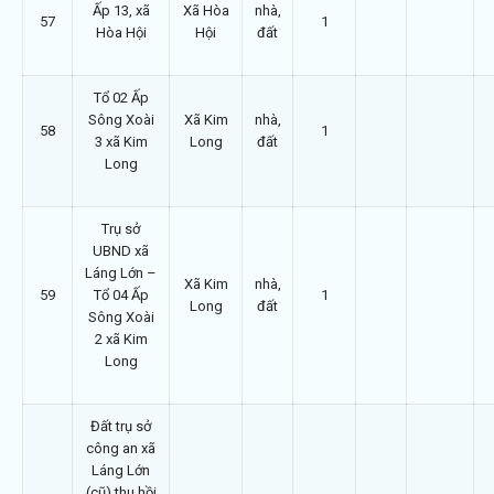
Ấp 13, xã
Xã Hòa
nhà,
57
1
Hòa Hội
Hội
đất
Tổ 02 Ấp
Sông Xoài
Xã Kim
nhà,
58
1
3 xã Kim
Long
đất
Long
Trụ sở
UBND xã
Láng Lớn –
Xã Kim
nhà,
59
Tổ 04 Ấp
1
Long
đất
Sông Xoài
2 xã Kim
Long
Đất trụ sở
công an xã
Láng Lớn
(cũ) thu hồi