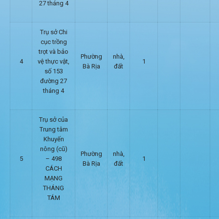
27 tháng 4
Trụ sở Chi
cục trồng
trọt và bảo
Phường
nhà,
4
vệ thực vật,
1
Bà Rịa
đất
số 153
đường 27
tháng 4
Trụ sở của
Trung tâm
Khuyến
nông (cũ)
Phường
nhà,
5
– 498
1
Bà Rịa
đất
CÁCH
MẠNG
THÁNG
TÁM