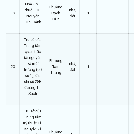
Nhà UNT
Phường
thuế – 01
nhà,
19
Rạch
1
Nguyễn
đất
Dừa
Hữu Cảnh
Trụ sở của
Trung tâm
quan trắc
tài nguyên
Phường
và môi
nhà,
20
Tam
1
trường (cơ
đất
Thắng
sở 1), địa
chỉ số 28B
đường Thi
Sách
Trụ sở của
Trung tâm
Kỹ thuật Tài
nguyên và
Phường