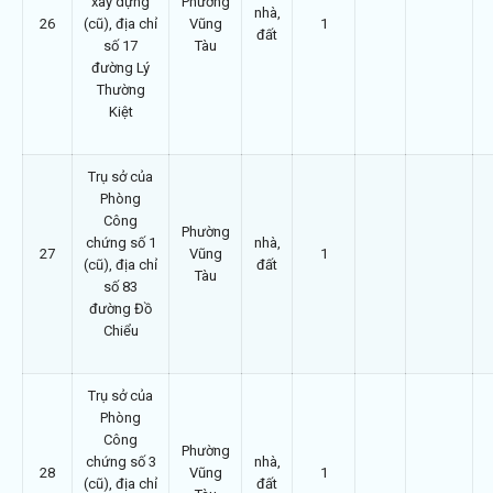
xây dựng
Phường
nhà,
26
(cũ), địa chỉ
Vũng
1
đất
số 17
Tàu
đường Lý
Thường
Kiệt
Trụ sở của
Phòng
Công
Phường
chứng số 1
nhà,
27
Vũng
1
(cũ), địa chỉ
đất
Tàu
số 83
đường Đồ
Chiểu
Trụ sở của
Phòng
Công
Phường
chứng số 3
nhà,
28
Vũng
1
(cũ), địa chỉ
đất