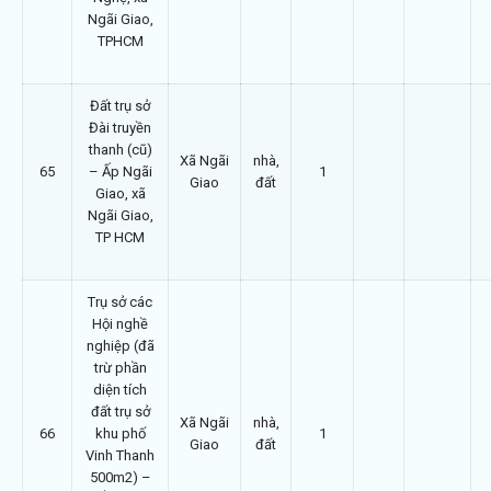
Ngãi Giao,
TPHCM
Đất trụ sở
Đài truyền
thanh (cũ)
Xã Ngãi
nhà,
65
– Ấp Ngãi
1
Giao
đất
Giao, xã
Ngãi Giao,
TP HCM
Trụ sở các
Hội nghề
nghiệp (đã
trừ phần
diện tích
đất trụ sở
Xã Ngãi
nhà,
66
khu phố
1
Giao
đất
Vinh Thanh
500m2) –