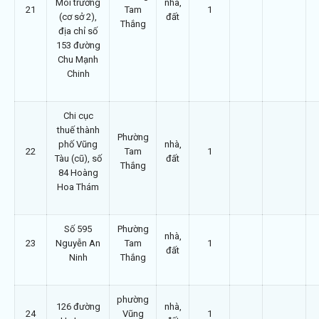
Môi trường
nhà,
21
Tam
1
(cơ sở 2),
đất
Thắng
địa chỉ số
153 đường
Chu Mạnh
Chinh
Chi cục
thuế thành
Phường
phố Vũng
nhà,
22
Tam
1
Tàu (cũ), số
đất
Thắng
84 Hoàng
Hoa Thám
Số 595
Phường
nhà,
23
Nguyễn An
Tam
1
đất
Ninh
Thắng
phường
126 đường
nhà,
24
Vũng
1