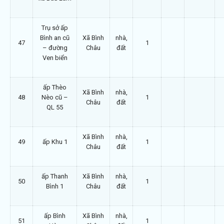
Trụ sở ấp
Bình an cũ
Xã Bình
nhà,
47
1
– đường
Châu
đất
Ven biển
ấp Thèo
Xã Bình
nhà,
48
Nèo cũ –
1
Châu
đất
QL 55
Xã Bình
nhà,
49
ấp Khu 1
1
Châu
đất
ấp Thanh
Xã Bình
nhà,
50
1
Bình 1
Châu
đất
ấp Bình
Xã Bình
nhà,
51
1