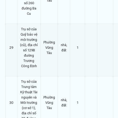
Tàu
số 260
đường Ba
Cu
Trụ sở của
Quỹ bảo vệ
môi trường
Phường
(cũ), địa chỉ
nhà,
29
Vũng
1
số 129B
đất
Tàu
đường
Trương
Công Định
Trụ sở của
Trung tâm
Kỹ thuật Tài
nguyên và
Phường
nhà,
30
Môi trường
Vũng
1
đất
(cơ sở 1),
Tàu
địa chỉ số