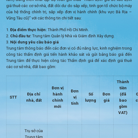
giá thuê các cơ sở nhà, đất dôi dư do sắp xếp, tinh gọn tổ chức bộ máy
của hệ thống chính trị, sắp xếp đơn vị hành chính (khu vực Bà Rịa –
Vũng Tàu cũ)” với các thông tin chi tiết sau:
Địa điểm thực hiện:
Thành Phố Hồ Chí Minh.
Chủ đầu tư:
Trung tâm Quản lý Nhà và Giám định Xây dựng.
Nội dung yêu cầu báo giá
Trung tâm thông báo đến các đơn vị có đủ năng lực, kinh nghiệm trong
công tác thẩm định giá tiến hành khảo sát và gửi bảng báo giá đến
Trung tâm để thực hiện công tác Thẩm định giá để xác định giá thuê
các cơ sở nhà, đất bao gồm:
Thành
Đơn vị
tiền
Đơn
Địa chỉ
hành
Số
Đơn
(đã
STT
vị
nhà, đất
chính
lượng
giá
bao
c
tính
mới
gồm
VAT)
Trụ sở của
Trung tâm