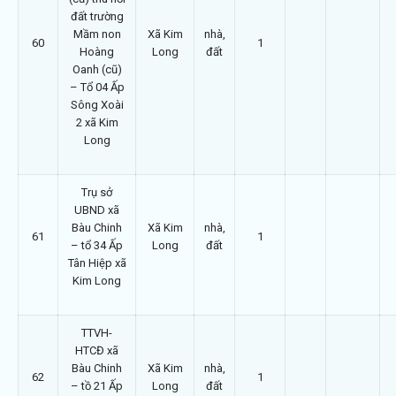
đất trường
Mầm non
Xã Kim
nhà,
60
1
Hoàng
Long
đất
Oanh (cũ)
– Tổ 04 Ấp
Sông Xoài
2 xã Kim
Long
Trụ sở
UBND xã
Bàu Chinh
Xã Kim
nhà,
61
1
– tổ 34 Ấp
Long
đất
Tân Hiệp xã
Kim Long
TTVH-
HTCĐ xã
Bàu Chinh
Xã Kim
nhà,
62
1
– tồ 21 Ấp
Long
đất