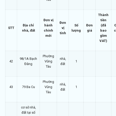
Thành
Đơn vị
tiền
Đơn
Địa chỉ
hành
Số
Đơn
(đã
STT
vị
nhà, đất
chính
lượng
giá
bao
c
tính
mới
gồm
VAT)
Phường
98/1A Bạch
nhà,
42
Vũng
1
Đằng
đất
Tàu
Phường
nhà,
43
79 Ba Cu
Vũng
1
đất
Tàu
cơ sở nhà,
đất tại số