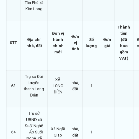
Tân Phú xã
Kim Long
Thành
Đơn vị
tiền
Đơn
Địa chỉ
hành
Số
Đơn
(đã
STT
vị
nhà, đất
chính
lượng
giá
bao
c
tính
mới
gồm
VAT)
Trụ sở Đài
XÃ
truyền
nhà,
63
LONG
1
thanh Long
đất
ĐIỀN
Điền
Trụ sở
UBND xã
Suối Nghệ
Xã Ngãi
nhà,
64
– Ấp Suối
1
Giao
đất
Nghệ, xã