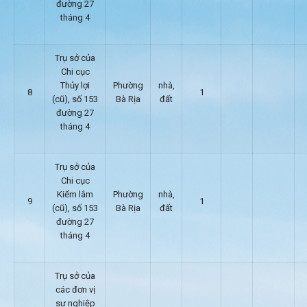
đường 27
tháng 4
Trụ sở của
Chi cục
Thủy lợi
Phường
nhà,
8
1
(cũ), số 153
Bà Rịa
đất
đường 27
tháng 4
Trụ sở của
Chi cục
Kiểm lâm
Phường
nhà,
9
1
(cũ), số 153
Bà Rịa
đất
đường 27
tháng 4
Trụ sở của
các đơn vị
sự nghiệp