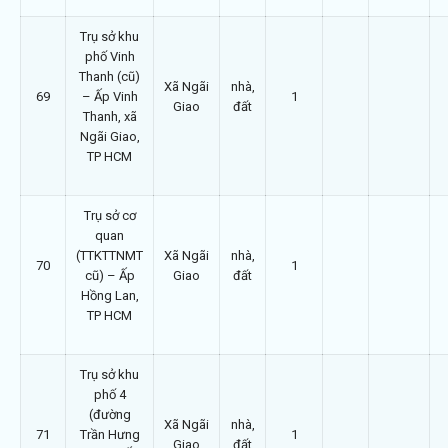
Trụ sở khu
phố Vinh
Thanh (cũ)
Xã Ngãi
nhà,
69
– Ấp Vinh
1
Giao
đất
Thanh, xã
Ngãi Giao,
TP HCM
Trụ sở cơ
quan
(TTKTTNMT
Xã Ngãi
nhà,
70
1
cũ) – Ấp
Giao
đất
Hồng Lan,
TP HCM
Trụ sở khu
phố 4
(đường
Xã Ngãi
nhà,
71
Trần Hưng
1
Giao
đất