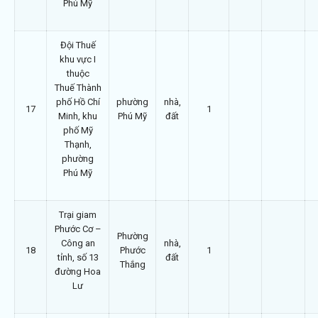
Phú Mỹ
Đội Thuế
khu vực I
thuộc
Thuế Thành
phố Hồ Chí
phường
nhà,
17
1
Minh, khu
Phú Mỹ
đất
phố Mỹ
Thạnh,
phường
Phú Mỹ
Trại giam
Phước Cơ –
Phường
Công an
nhà,
18
Phước
1
tỉnh, số 13
đất
Thắng
đường Hoa
Lư