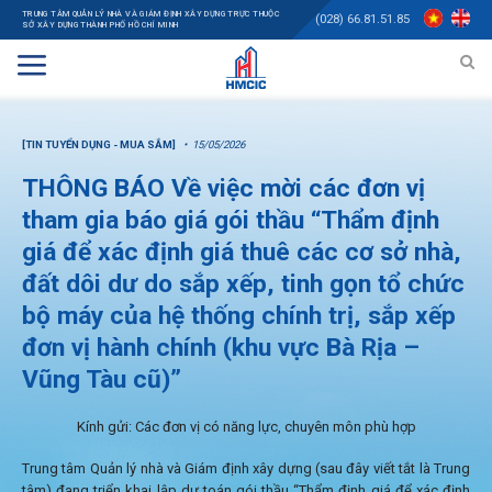
TRUNG TÂM QUẢN LÝ NHÀ VÀ GIÁM ĐỊNH XÂY DỰNG TRỰC THUỘC
(028) 66.81.51.85
SỞ XÂY DỰNG THÀNH PHỐ HỒ CHÍ MINH
[TIN TUYỂN DỤNG - MUA SẮM]
15/05/2026
THÔNG BÁO Về việc mời các đơn vị
tham gia báo giá gói thầu “Thẩm định
giá để xác định giá thuê các cơ sở nhà,
đất dôi dư do sắp xếp, tinh gọn tổ chức
bộ máy của hệ thống chính trị, sắp xếp
đơn vị hành chính (khu vực Bà Rịa –
Vũng Tàu cũ)”
Kính gửi: Các đơn vị có năng lực, chuyên môn phù hợp
Trung tâm Quản lý nhà và Giám định xây dựng (sau đây viết tắt là Trung
tâm) đang triển khai lập dự toán gói thầu “Thẩm định giá để xác định