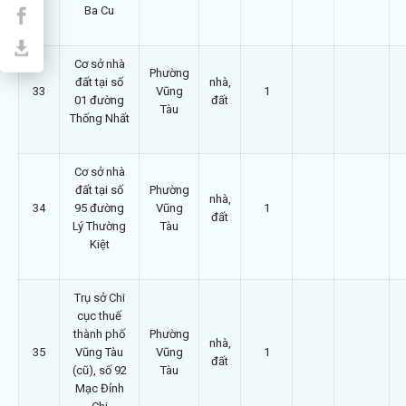
Ba Cu
Cơ sở nhà
Phường
đất tại số
nhà,
33
Vũng
1
01 đường
đất
Tàu
Thống Nhất
Cơ sở nhà
đất tại số
Phường
nhà,
34
95 đường
Vũng
1
đất
Lý Thường
Tàu
Kiệt
Trụ sở Chi
cục thuế
thành phố
Phường
nhà,
35
Vũng Tàu
Vũng
1
đất
(cũ), số 92
Tàu
Mạc Đỉnh