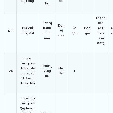
Hạ Long
đất
Tàu
Thành
Đơn vị
tiền
Đơn
Địa chỉ
hành
Số
Đơn
(đã
STT
vị
nhà, đất
chính
lượng
giá
bao
c
tính
mới
gồm
VAT)
Trụ sở
Trung tâm
Phường
dịch vụ đối
nhà,
25
Vũng
1
ngoại, số
đất
Tàu
41 đường
Trưng Nhị
Trụ sở của
Trung tâm
Quy hoạch