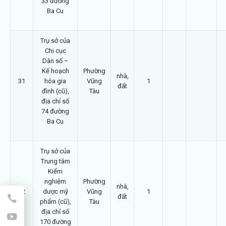
33 đường
Ba Cu
Trụ sở của
Chi cục
Dân số –
Kế hoạch
Phường
nhà,
31
hóa gia
Vũng
1
đất
đình (cũ),
Tàu
địa chỉ số
74 đường
Ba Cu
Trụ sở của
Trung tâm
Kiểm
nghiệm
Phường
nhà,
32
dược mỹ
Vũng
1
đất
phẩm (cũ),
Tàu
địa chỉ số
170 đường