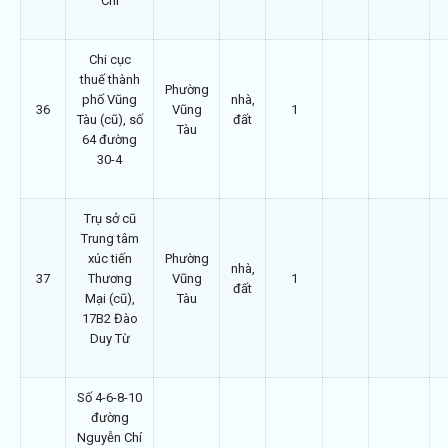
Chi
Chi cục
thuế thành
Phường
phố Vũng
nhà,
36
Vũng
1
Tàu (cũ), số
đất
Tàu
64 đường
30-4
Trụ sở cũ
Trung tâm
xúc tiến
Phường
nhà,
37
Thương
Vũng
1
đất
Mại (cũ),
Tàu
17B2 Đào
Duy Từ
Số 4-6-8-10
đường
Nguyễn Chí