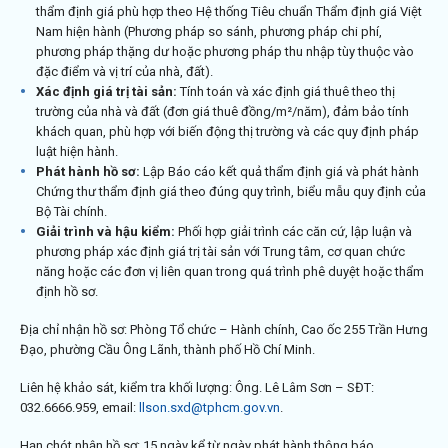
thẩm định giá phù hợp theo Hệ thống Tiêu chuẩn Thẩm định giá Việt
Nam hiện hành (Phương pháp so sánh, phương pháp chi phí,
phương pháp thặng dư hoặc phương pháp thu nhập tùy thuộc vào
đặc điểm và vị trí của nhà, đất).
Xác định giá trị tài sản:
Tính toán và xác định giá thuê theo thị
trường của nhà và đất (đơn giá thuê đồng/m²/năm), đảm bảo tính
khách quan, phù hợp với biến động thị trường và các quy định pháp
luật hiện hành.
Phát hành hồ sơ:
Lập Báo cáo kết quả thẩm định giá và phát hành
Chứng thư thẩm định giá theo đúng quy trình, biểu mẫu quy định của
Bộ Tài chính.
Giải trình và hậu kiểm:
Phối hợp giải trình các căn cứ, lập luận và
phương pháp xác định giá trị tài sản với Trung tâm, cơ quan chức
năng hoặc các đơn vị liên quan trong quá trình phê duyệt hoặc thẩm
định hồ sơ.
Địa chỉ nhận hồ sơ: Phòng Tổ chức – Hành chính, Cao ốc 255 Trần Hưng
Đạo, phường Cầu Ông Lãnh, thành phố Hồ Chí Minh.
Liên hệ khảo sát, kiểm tra khối lượng: Ông. Lê Lâm Sơn – SĐT:
032.6666.959, email:
llson.sxd@tphcm.gov.vn
.
Hạn chót nhận hồ sơ: 15 ngày kể từ ngày phát hành thông báo.