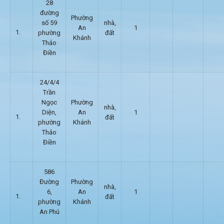
28
đường
Phường
số 59
nhà,
An
1
phường
đất
Khánh
Thảo
Điền
24/4/4
Trần
Ngọc
Phường
nhà,
Diện,
An
1
đất
phường
Khánh
Thảo
Điền
586
Đường
Phường
nhà,
6,
An
1
đất
phường
Khánh
An Phú