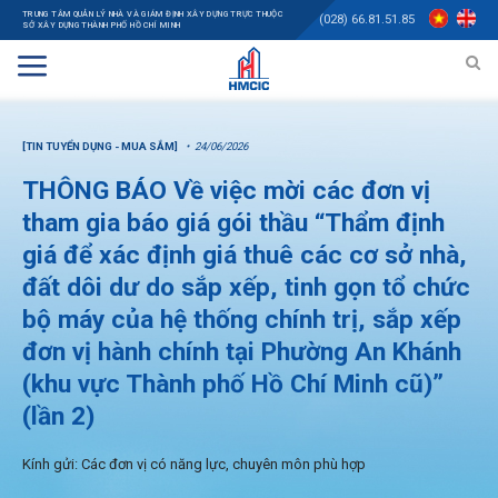
TRUNG TÂM QUẢN LÝ NHÀ VÀ GIÁM ĐỊNH XÂY DỰNG TRỰC THUỘC
(028) 66.81.51.85
SỞ XÂY DỰNG THÀNH PHỐ HỒ CHÍ MINH
[TIN TUYỂN DỤNG - MUA SẮM]
24/06/2026
THÔNG BÁO Về việc mời các đơn vị
tham gia báo giá gói thầu “Thẩm định
giá để xác định giá thuê các cơ sở nhà,
đất dôi dư do sắp xếp, tinh gọn tổ chức
bộ máy của hệ thống chính trị, sắp xếp
đơn vị hành chính tại Phường An Khánh
(khu vực Thành phố Hồ Chí Minh cũ)”
(lần 2)
Kính gửi: Các đơn vị có năng lực, chuyên môn phù hợp