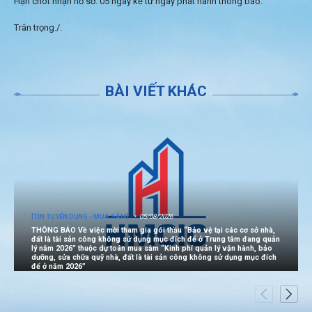
Hạn chót nhận hồ sơ: 05 ngày kể từ ngày phát hành thông báo.
Trân trọng./.
BÀI VIẾT KHÁC
[TIN TUYỂN DỤNG - MUA SẮM]
05/08/2026
THÔNG BÁO Về việc mời tham gia gói thầu “Bảo vệ tại các cơ sở nhà,
đất là tài sản công không sử dụng mục đích để ở Trung tâm đang quản
lý năm 2026” thuộc dự toán mua sắm “Kinh phí quản lý vận hành, bảo
dưỡng, sửa chữa quỹ nhà, đất là tài sản công không sử dụng mục đích
để ở năm 2026”