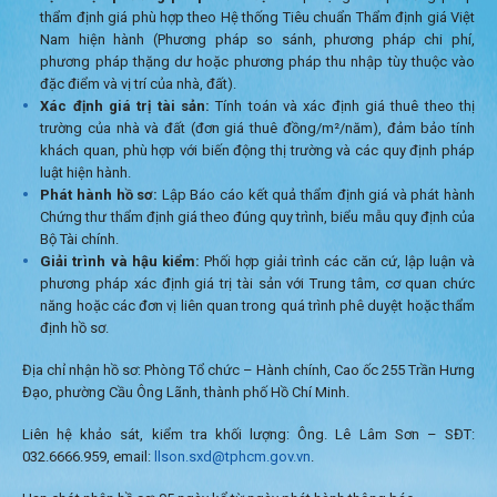
thẩm định giá phù hợp theo Hệ thống Tiêu chuẩn Thẩm định giá Việt
Nam hiện hành (Phương pháp so sánh, phương pháp chi phí,
phương pháp thặng dư hoặc phương pháp thu nhập tùy thuộc vào
đặc điểm và vị trí của nhà, đất).
Xác định giá trị tài sản:
Tính toán và xác định giá thuê theo thị
trường của nhà và đất (đơn giá thuê đồng/m²/năm), đảm bảo tính
khách quan, phù hợp với biến động thị trường và các quy định pháp
luật hiện hành.
Phát hành hồ sơ:
Lập Báo cáo kết quả thẩm định giá và phát hành
Chứng thư thẩm định giá theo đúng quy trình, biểu mẫu quy định của
Bộ Tài chính.
Giải trình và hậu kiểm:
Phối hợp giải trình các căn cứ, lập luận và
phương pháp xác định giá trị tài sản với Trung tâm, cơ quan chức
năng hoặc các đơn vị liên quan trong quá trình phê duyệt hoặc thẩm
định hồ sơ.
Địa chỉ nhận hồ sơ: Phòng Tổ chức – Hành chính, Cao ốc 255 Trần Hưng
Đạo, phường Cầu Ông Lãnh, thành phố Hồ Chí Minh.
Liên hệ khảo sát, kiểm tra khối lượng: Ông. Lê Lâm Sơn – SĐT:
032.6666.959, email:
llson.sxd@tphcm.gov.vn
.