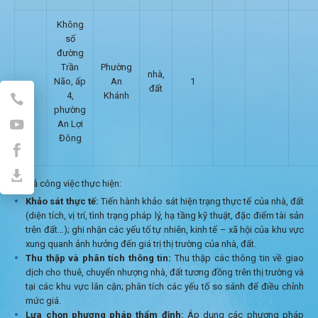
Không
số
đường
Trần
Phường
nhà,
Não, ấp
An
1
đất
4,
Khánh
phường
An Lợi
Đông
Mô tả công việc thực hiện:
Khảo sát thực tế:
Tiến hành khảo sát hiện trạng thực tế của nhà, đất
(diện tích, vị trí, tình trạng pháp lý, hạ tầng kỹ thuật, đặc điểm tài sản
trên đất…); ghi nhận các yếu tố tự nhiên, kinh tế – xã hội của khu vực
xung quanh ảnh hưởng đến giá trị thị trường của nhà, đất.
Thu thập và phân tích thông tin:
Thu thập các thông tin về giao
dịch cho thuê, chuyển nhượng nhà, đất tương đồng trên thị trường và
tại các khu vực lân cận; phân tích các yếu tố so sánh để điều chỉnh
mức giá.
Lựa chọn phương pháp thẩm định:
Áp dụng các phương pháp