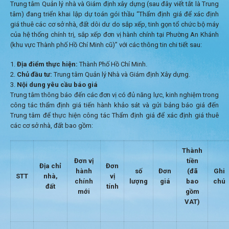
Trung tâm Quản lý nhà và Giám định xây dựng (sau đây viết tắt là Trung
tâm) đang triển khai lập dự toán gói thầu “Thẩm định giá để xác định
giá thuê các cơ sở nhà, đất dôi dư do sắp xếp, tinh gọn tổ chức bộ máy
của hệ thống chính trị, sắp xếp đơn vị hành chính tại Phường An Khánh
(khu vực Thành phố Hồ Chí Minh cũ)” với các thông tin chi tiết sau:
Địa điểm thực hiện:
Thành Phố Hồ Chí Minh.
Chủ đầu tư:
Trung tâm Quản lý Nhà và Giám định Xây dựng.
Nội dung yêu cầu báo giá
Trung tâm thông báo đến các đơn vị có đủ năng lực, kinh nghiệm trong
công tác thẩm định giá tiến hành khảo sát và gửi bảng báo giá đến
Trung tâm để thực hiện công tác Thẩm định giá để xác định giá thuê
các cơ sở nhà, đất bao gồm:
Thành
Đơn vị
tiền
Địa chỉ
Đơn
hành
số
Đơn
(đã
Ghi
STT
nhà,
vị
chính
lượng
giá
bao
chú
đất
tính
mới
gồm
VAT)