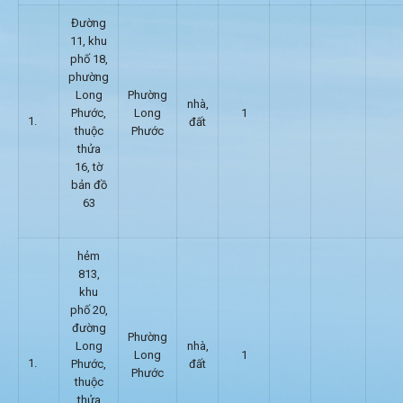
Đường
11, khu
phố 18,
phường
Long
Phường
nhà,
Phước,
Long
1
đất
thuộc
Phước
thửa
16, tờ
bản đồ
63
hẻm
813,
khu
phố 20,
đường
Phường
Long
nhà,
Long
1
Phước,
đất
Phước
thuộc
thửa