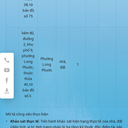
38, tờ
bản đồ
số 75
hẻm 82,
đường
2, khu
phố 9,
phường
Phường
Long
nhà,
Long
1
Phước,
đất
Phước
thuộc
thửa
40, tờ
bản đồ
số 3.
Mô tả công việc thực hiện:
Khảo sát thực tế:
Tiến hành khảo sát hiện trạng thực tế của nhà, đất
(diện tích, vị trí, tình trạng pháp lý, hạ tầng kỹ thuật, đặc điểm tài sản