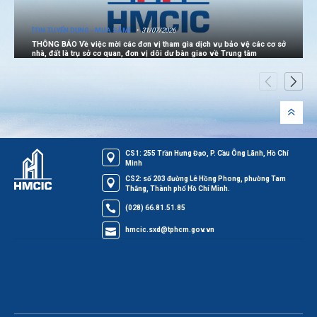
[TIN TUYỂN DỤNG - MUA SẮM]
31/07/2026
THÔNG BÁO Về việc mời các đơn vị tham gia dịch vụ bảo vệ các cơ sở
nhà, đất là trụ sở cơ quan, đơn vị dôi dư bàn giao về Trung tâm
CS1: 255 Trần Hưng Đạo, P. Cầu Ông Lãnh, Hồ Chí
Minh
CS2: số 203 đường Lê Hồng Phong, phường Tam
Thắng, Thành phố Hồ Chí Minh.
(028) 66.81.51.85
hmcic.sxd@tphcm.gov.vn