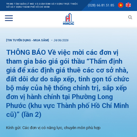
TRUNG TÂM QUẢN LÝ NHÀ VÀ GIÁM ĐỊNH XÂY DỰNG TRỰC THUỘC
(028) 66.81.51.85
SỞ XÂY DỰNG THÀNH PHỐ HỒ CHÍ MINH
[TIN TUYỂN DỤNG - MUA SẮM]
24/06/2026
THÔNG BÁO Về việc mời các đơn vị
tham gia báo giá gói thầu “Thẩm định
giá để xác định giá thuê các cơ sở nhà,
đất dôi dư do sắp xếp, tinh gọn tổ chức
bộ máy của hệ thống chính trị, sắp xếp
đơn vị hành chính tại Phường Long
Phước (khu vực Thành phố Hồ Chí Minh
cũ)” (lần 2)
Kính gửi: Các đơn vị có năng lực, chuyên môn phù hợp