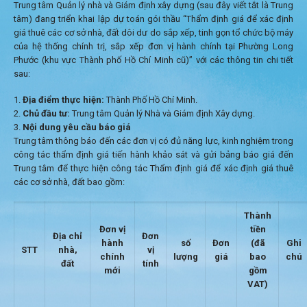
Trung tâm Quản lý nhà và Giám định xây dựng (sau đây viết tắt là Trung
tâm) đang triển khai lập dự toán gói thầu “Thẩm định giá để xác định
giá thuê các cơ sở nhà, đất dôi dư do sắp xếp, tinh gọn tổ chức bộ máy
của hệ thống chính trị, sắp xếp đơn vị hành chính tại Phường Long
Phước (khu vực Thành phố Hồ Chí Minh cũ)” với các thông tin chi tiết
sau:
Địa điểm thực hiện:
Thành Phố Hồ Chí Minh.
Chủ đầu tư:
Trung tâm Quản lý Nhà và Giám định Xây dựng.
Nội dung yêu cầu báo giá
Trung tâm thông báo đến các đơn vị có đủ năng lực, kinh nghiệm trong
công tác thẩm định giá tiến hành khảo sát và gửi bảng báo giá đến
Trung tâm để thực hiện công tác Thẩm định giá để xác định giá thuê
các cơ sở nhà, đất bao gồm:
Thành
Đơn vị
tiền
Địa chỉ
Đơn
hành
số
Đơn
(đã
Ghi
STT
nhà,
vị
chính
lượng
giá
bao
chú
đất
tính
mới
gồm
VAT)