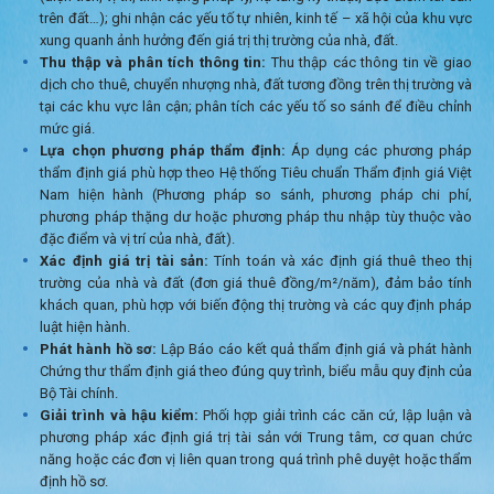
trên đất…); ghi nhận các yếu tố tự nhiên, kinh tế – xã hội của khu vực
xung quanh ảnh hưởng đến giá trị thị trường của nhà, đất.
Thu thập và phân tích thông tin:
Thu thập các thông tin về giao
dịch cho thuê, chuyển nhượng nhà, đất tương đồng trên thị trường và
tại các khu vực lân cận; phân tích các yếu tố so sánh để điều chỉnh
mức giá.
Lựa chọn phương pháp thẩm định:
Áp dụng các phương pháp
thẩm định giá phù hợp theo Hệ thống Tiêu chuẩn Thẩm định giá Việt
Nam hiện hành (Phương pháp so sánh, phương pháp chi phí,
phương pháp thặng dư hoặc phương pháp thu nhập tùy thuộc vào
đặc điểm và vị trí của nhà, đất).
Xác định giá trị tài sản:
Tính toán và xác định giá thuê theo thị
trường của nhà và đất (đơn giá thuê đồng/m²/năm), đảm bảo tính
khách quan, phù hợp với biến động thị trường và các quy định pháp
luật hiện hành.
Phát hành hồ sơ:
Lập Báo cáo kết quả thẩm định giá và phát hành
Chứng thư thẩm định giá theo đúng quy trình, biểu mẫu quy định của
Bộ Tài chính.
Giải trình và hậu kiểm:
Phối hợp giải trình các căn cứ, lập luận và
phương pháp xác định giá trị tài sản với Trung tâm, cơ quan chức
năng hoặc các đơn vị liên quan trong quá trình phê duyệt hoặc thẩm
định hồ sơ.