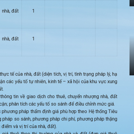
nhà, đất
1
nhà, đất
1
ực tế của nhà, đất (diện tích, vị trí, tình trạng pháp lý, hạ
hận các yếu tố tự nhiên, kinh tế – xã hội của khu vực xung
t.
thông tin về giao dịch cho thuê, chuyển nhượng nhà, đất
 cận; phân tích các yếu tố so sánh để điều chỉnh mức giá.
 phương pháp thẩm định giá phù hợp theo Hệ thống Tiêu
 pháp so sánh, phương pháp chi phí, phương pháp thặng
iểm và vị trí của nhà, đất).
 giá thuê theo thị trường của nhà và đất (đơn giá thuê