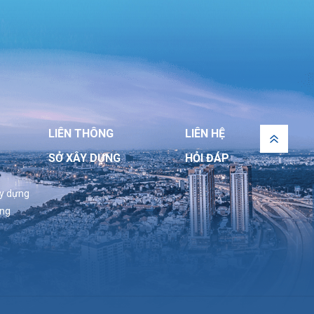
LIÊN THÔNG
LIÊN HỆ
SỞ XÂY DỰNG
HỎI ĐÁP
ây dựng
ựng