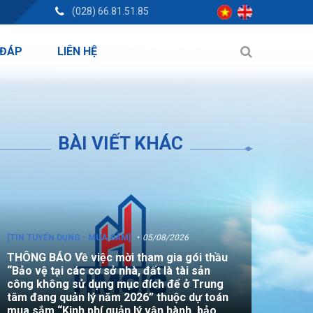
(028) 66.81.51.85
 ĐÁP
LIÊN HỆ
BÀI VIẾT KHÁC
[TIN TUYỂN DỤNG - MUA SẮM]
05/08/2026
THÔNG BÁO Về việc mời tham gia gói thầu
“Bảo vệ tại các cơ sở nhà, đất là tài sản
công không sử dụng mục đích để ở Trung
tâm đang quản lý năm 2026” thuộc dự toán
mua sắm “Kinh phí quản lý vận hành, bảo