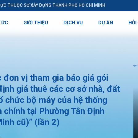
RỰC THUỘC SỞ XÂY DỰNG THÀNH PHỐ HỒ CHÍ MINH
TỨC
GIỚI THIỆU
DỊCH VỤ
DỰ ÁN
HỎI
đơn vị tham gia báo giá gói
ịnh giá thuê các cơ sở nhà, đất
tổ chức bộ máy của hệ thống
nh chính tại Phường Tân Định
nh cũ)” (lần 2)