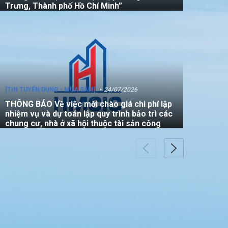
Trưng, Thành phố Hồ Chí Minh”
[TIN TUYỂN DỤNG - MUA SẮM]
24/07/2026
THÔNG BÁO Về việc mời chào giá chi phí lập
nhiệm vụ và dự toán lập quy trình bảo trì các
chung cư, nhà ở xã hội thuộc tài sản công
[TIN TUYỂN DỤNG - MUA SẮM]
22/07/2026
THÔNG BÁO V/v mời các đơn vị tham gia
thực hiện gói thầu: “Đo đạc chỉnh lý bản đồ
địa chính (bản vẽ sơ đồ vị trí) đối với căn hộ