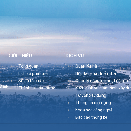
GIỚI THIỆU
DỊCH VỤ
Tổng quan
Quản lý nhà
Lịch sử phát triển
Hợp tác phát triển nhà
Sơ đồ tổ chức
Quản lý năng lực hoạt động x
 Minh
Thành tựu đạt được
Kiểm định và giám định xây d
Tư vấn xây dựng
Thông tin xây dựng
Khoa học công nghệ
Báo cáo thống kê