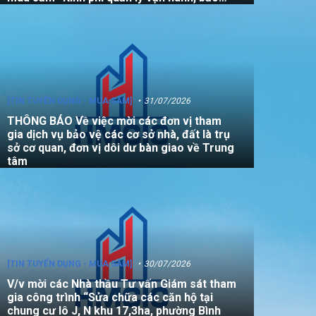
dưỡng, sửa chữa quỹ nhà, đất là tài sản
công không sử dụng mục đích để ở năm
2026”
[TIN TUYỂN DỤNG - MUA SẮM]
31/07/2026
THÔNG BÁO Về việc mời các đơn vị tham
gia dịch vụ bảo vệ các cơ sở nhà, đất là trụ
sở cơ quan, đơn vị dôi dư bàn giao về Trung
tâm
[TIN TUYỂN DỤNG - MUA SẮM]
30/07/2026
V/v mời các Nhà thầu Tư vấn Giám sát tham
gia công trình “Sửa chữa các căn hộ tại
chung cư lô J, N khu 17,3ha, phường Bình