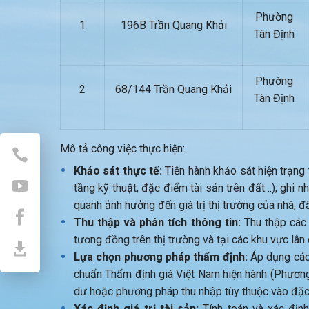
Phường
1
196B Trần Quang Khải
Tân Định
Phường
2
68/144 Trần Quang Khải
Tân Định
Mô tả công việc thực hiện:
Khảo sát thực tế:
Tiến hành khảo sát hiện trạng th
tầng kỹ thuật, đặc điểm tài sản trên đất…); ghi n
quanh ảnh hưởng đến giá trị thị trường của nhà, đấ
Thu thập và phân tích thông tin:
Thu thập các 
tương đồng trên thị trường và tại các khu vực lân
Lựa chọn phương pháp thẩm định:
Áp dụng các
chuẩn Thẩm định giá Việt Nam hiện hành (Phương
dư hoặc phương pháp thu nhập tùy thuộc vào đặc đ
Xác định giá trị tài sản:
Tính toán và xác định