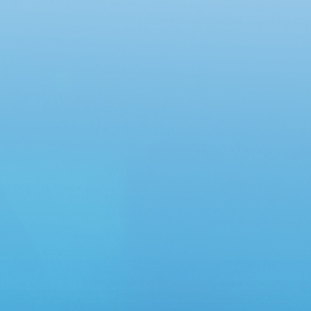
Chung cư Lô R6, phường An Khánh và Chung
cư 12 tầng, phường Đông Hưng Thuận”