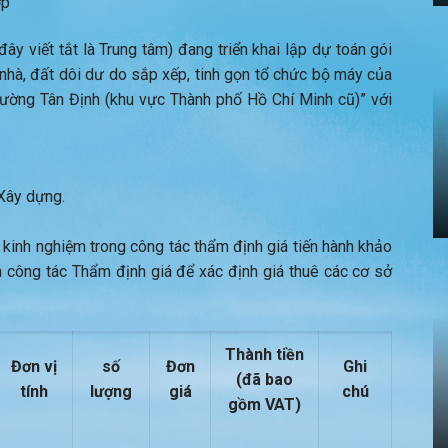
ợp
y viết tắt là Trung tâm) đang triển khai lập dự toán gói
 nhà, đất dôi dư do sắp xếp, tinh gọn tổ chức bộ máy của
Phường Tân Định (khu vực Thành phố Hồ Chí Minh cũ)” với
Xây dựng.
 kinh nghiệm trong công tác thẩm định giá tiến hành khảo
n công tác Thẩm định giá để xác định giá thuê các cơ sở
Thành tiền
Đơn vị
số
Đơn
Ghi
(đã bao
tính
lượng
giá
chú
gồm VAT)