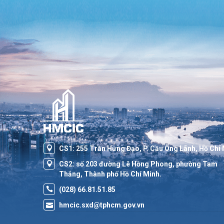
CS1: 255 Trần Hưng Đạo, P. Cầu Ông Lãnh, Hồ Chí
CS2: số 203 đường Lê Hồng Phong, phường Tam
Thắng, Thành phố Hồ Chí Minh.
(028) 66.81.51.85
hmcic.sxd@tphcm.gov.vn