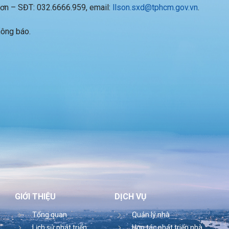
 Sơn – SĐT: 032.6666.959, email:
llson.sxd@tphcm.gov.vn
.
hông báo.
GIỚI THIỆU
DỊCH VỤ
Tổng quan
Quản lý nhà
Lịch sử phát triển
Hợp tác phát triển nhà