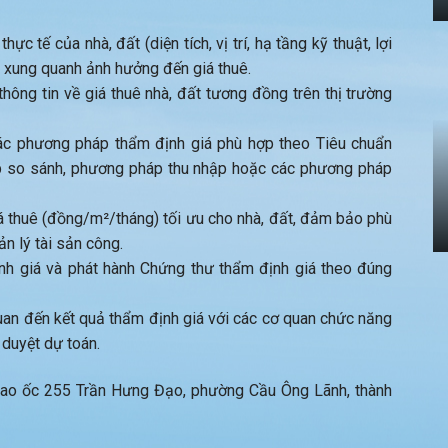
ực tế của nhà, đất (diện tích, vị trí, hạ tầng kỹ thuật, lợi
 xung quanh ảnh hưởng đến giá thuê.
hông tin về giá thuê nhà, đất tương đồng trên thị trường
c phương pháp thẩm định giá phù hợp theo Tiêu chuẩn
p so sánh, phương pháp thu nhập hoặc các phương pháp
á thuê (đồng/m²/tháng) tối ưu cho nhà, đất, đảm bảo phù
ản lý tài sản công.
h giá và phát hành Chứng thư thẩm định giá theo đúng
quan đến kết quả thẩm định giá với các cơ quan chức năng
 duyệt dự toán.
 Cao ốc 255 Trần Hưng Đạo, phường Cầu Ông Lãnh, thành