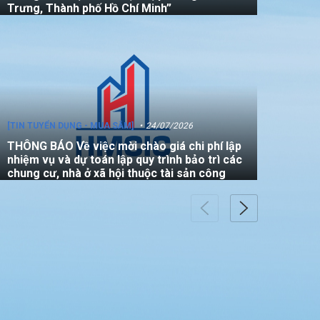
Trưng, Thành phố Hồ Chí Minh”
[TIN TUYỂN DỤNG - MUA SẮM]
24/07/2026
THÔNG BÁO Về việc mời chào giá chi phí lập
nhiệm vụ và dự toán lập quy trình bảo trì các
chung cư, nhà ở xã hội thuộc tài sản công
[TIN TUYỂN DỤNG - MUA SẮM]
22/07/2026
THÔNG BÁO V/v mời các đơn vị tham gia
thực hiện gói thầu: “Đo đạc chỉnh lý bản đồ
địa chính (bản vẽ sơ đồ vị trí) đối với căn hộ