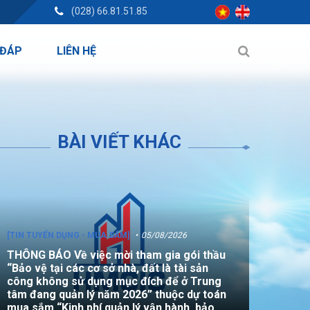
(028) 66.81.51.85
 ĐÁP
LIÊN HỆ
BÀI VIẾT KHÁC
[TIN TUYỂN DỤNG - MUA SẮM]
05/08/2026
THÔNG BÁO Về việc mời tham gia gói thầu
“Bảo vệ tại các cơ sở nhà, đất là tài sản
công không sử dụng mục đích để ở Trung
tâm đang quản lý năm 2026” thuộc dự toán
mua sắm “Kinh phí quản lý vận hành, bảo