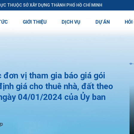
RỰC THUỘC SỞ XÂY DỰNG THÀNH PHỐ HỒ CHÍ MINH
TỨC
GIỚI THIỆU
DỊCH VỤ
DỰ ÁN
HỎI
đơn vị tham gia báo giá gói
ịnh giá cho thuê nhà, đất theo
ngày 04/01/2024 của Ủy ban
ợp