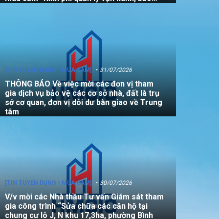
dưỡng, sửa chữa quỹ nhà, đất là tài sản
công không sử dụng mục đích để ở năm
2026”
[TIN TUYỂN DỤNG - MUA SẮM]
31/07/2026
THÔNG BÁO Về việc mời các đơn vị tham
gia dịch vụ bảo vệ các cơ sở nhà, đất là trụ
sở cơ quan, đơn vị dôi dư bàn giao về Trung
tâm
[TIN TUYỂN DỤNG - MUA SẮM]
30/07/2026
V/v mời các Nhà thầu Tư vấn Giám sát tham
gia công trình “Sửa chữa các căn hộ tại
chung cư lô J, N khu 17,3ha, phường Bình