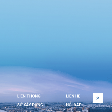
Chung cư Lô R6, phường An Khánh và Chung
cư 12 tầng, phường Đông Hưng Thuận”
LIÊN THÔNG
LIÊN HỆ
SỞ XÂY DỰNG
HỎI ĐÁP