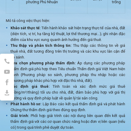
phường Phú Nhuận
trống
Mô tả công việc thực hiện:
Khảo sát thực tế:
Tiến hành khảo sát hiện trạng thực tế của nhà, đất
(diện tích, vị trí, hạ tầng kỹ thuật, lợi thế thương mại…); ghi nhận đặc
điểm của khu vực xung quanh ảnh hưởng đến giá thuê.
Thu thập và phân tích thông tin:
Thu thập các thông tin về giá
thuê nhà, đất tương đồng trên thị trường và các khu vực lân cận để
so sánh.
Lựa chọn phương pháp thẩm định:
Áp dụng các phương pháp
thẩm định giá phù hợp theo Tiêu chuẩn Thẩm định giá Việt Nam hiện
hành (Phương pháp so sánh, phương pháp thu nhập hoặc các
phương pháp khác phù hợp với đặc thù nhà, đất).
Xác định giá thuê:
Tính toán và xác định mức giá thuê
(đồng/m²/tháng) tối ưu cho nhà, đất, đảm bảo phù hợp với giá thị
trường và quy định pháp luật về quản lý tài sản công.
Phát hành hồ sơ:
Lập Báo cáo kết quả thẩm định giá và phát hành
Chứng thư thẩm định giá theo đúng quy định.
Giải trình:
Phối hợp giải trình các nội dung liên quan đến kết quả
thẩm định giá với các cơ quan chức năng hoặc đơn vị liên quan (nếu
có) trong quá trình phê duyệt dự toán.