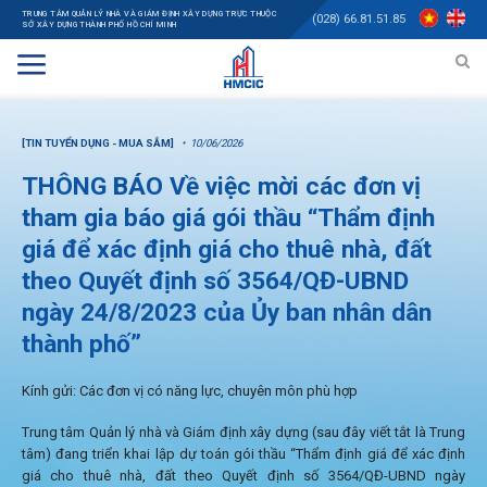
TRUNG TÂM QUẢN LÝ NHÀ VÀ GIÁM ĐỊNH XÂY DỰNG TRỰC THUỘC
(028) 66.81.51.85
SỞ XÂY DỰNG THÀNH PHỐ HỒ CHÍ MINH
[TIN TUYỂN DỤNG - MUA SẮM]
10/06/2026
THÔNG BÁO Về việc mời các đơn vị
tham gia báo giá gói thầu “Thẩm định
giá để xác định giá cho thuê nhà, đất
theo Quyết định số 3564/QĐ-UBND
ngày 24/8/2023 của Ủy ban nhân dân
thành phố”
Kính gửi: Các đơn vị có năng lực, chuyên môn phù hợp
Trung tâm Quản lý nhà và Giám định xây dựng (sau đây viết tắt là Trung
tâm) đang triển khai lập dự toán gói thầu “Thẩm định giá để xác định
giá cho thuê nhà, đất theo Quyết định số 3564/QĐ-UBND ngày