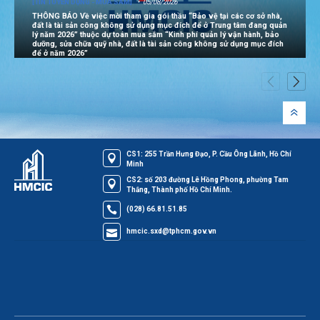
[TIN TUYỂN DỤNG - MUA SẮM]
05/08/2026
THÔNG BÁO Về việc mời tham gia gói thầu “Bảo vệ tại các cơ sở nhà,
đất là tài sản công không sử dụng mục đích để ở Trung tâm đang quản
lý năm 2026” thuộc dự toán mua sắm “Kinh phí quản lý vận hành, bảo
dưỡng, sửa chữa quỹ nhà, đất là tài sản công không sử dụng mục đích
để ở năm 2026”
CS1: 255 Trần Hưng Đạo, P. Cầu Ông Lãnh, Hồ Chí
Minh
CS2: số 203 đường Lê Hồng Phong, phường Tam
Thắng, Thành phố Hồ Chí Minh.
(028) 66.81.51.85
hmcic.sxd@tphcm.gov.vn