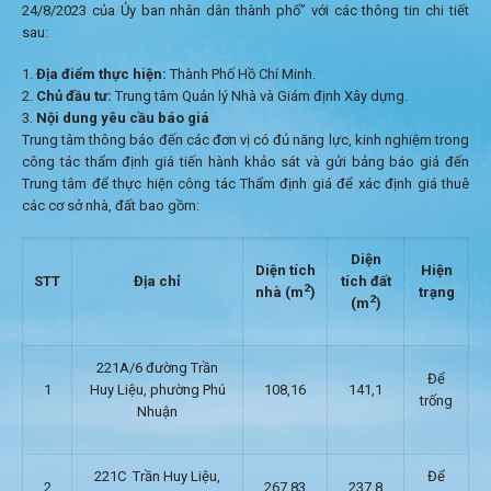
24/8/2023 của Ủy ban nhân dân thành phố” với các thông tin chi tiết
sau:
Địa điểm thực hiện:
Thành Phố Hồ Chí Minh.
Chủ đầu tư:
Trung tâm Quản lý Nhà và Giám định Xây dựng.
Nội dung yêu cầu báo giá
Trung tâm thông báo đến các đơn vị có đủ năng lực, kinh nghiệm trong
công tác thẩm định giá tiến hành khảo sát và gửi bảng báo giá đến
Trung tâm để thực hiện công tác Thẩm định giá để xác định giá thuê
các cơ sở nhà, đất bao gồm:
Diện
Diện tích
Hiện
STT
Địa chỉ
tích
đất
2
nhà (m
)
trạng
2
(m
)
221A/6 đường Trần
Để
1
Huy Liệu, phường Phú
108,16
141,1
trống
Nhuận
221C Trần Huy Liệu,
Để
2
267,83
237,8