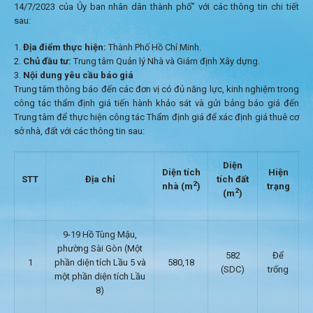
14/7/2023 của Ủy ban nhân dân thành phố” với các thông tin chi tiết
sau:
Địa điểm thực hiện:
Thành Phố Hồ Chí Minh.
Chủ đầu tư:
Trung tâm Quản lý Nhà và Giám định Xây dựng.
Nội dung yêu cầu báo giá
Trung tâm thông báo đến các đơn vị có đủ năng lực, kinh nghiệm trong
công tác thẩm định giá tiến hành khảo sát và gửi bảng báo giá đến
Trung tâm để thực hiện công tác Thẩm định giá để xác định giá thuê cơ
sở nhà, đất với các thông tin sau:
Diện
Diện tích
Hiện
STT
Địa chỉ
tích
đất
2
nhà (m
)
trạng
2
(m
)
9-19 Hồ Tùng Mậu,
phường Sài Gòn (Một
582
Để
1
phần diện tích Lầu 5 và
580,18
(SDC)
trống
một phần diện tích Lầu
8)