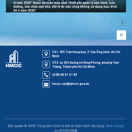
lý năm 2026” thuộc dự toán mua sắm “Kinh phí quản lý vận hành, bảo
dưỡng, sửa chữa quỹ nhà, đất là tài sản công không sử dụng mục đích
để ở năm 2026”
CS1: 255 Trần Hưng Đạo, P. Cầu Ông Lãnh, Hồ Chí
Minh
CS2: số 203 đường Lê Hồng Phong, phường Tam
Thắng, Thành phố Hồ Chí Minh.
(028) 66.81.51.85
hmcic.sxd@tphcm.gov.vn
Bản quyền © 2018. Trung tâm Quản lý nhà và Giám định xây dựng.
Web Design
by 3FORCOM®