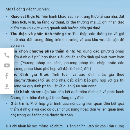
Mô tả công việc thực hiện:
Khảo sát thực tế:
Tiến hành khảo sát hiện trạng thực tế của nhà, đất
(diện tích, vị trí, hạ tầng kỹ thuật, lợi thế thương mại…); ghi nhận đặc
điểm của khu vực xung quanh ảnh hưởng đến giá thuê.
Thu thập và phân tích thông tin:
Thu thập các thông tin về giá
thuê nhà, đất tương đồng trên thị trường và các khu vực lân cận để
so sánh.
Lựa chọn phương pháp thẩm định:
Áp dụng các phương pháp
thẩm định giá phù hợp theo Tiêu chuẩn Thẩm định giá Việt Nam hiện
hành (Phương pháp so sánh, phương pháp thu nhập hoặc các
phương pháp khác phù hợp với đặc thù nhà, đất).
Xác định giá thuê:
Tính toán và xác định mức giá thuê
(đồng/m²/tháng) tối ưu cho nhà, đất, đảm bảo phù hợp với giá thị
trường và quy định pháp luật về quản lý tài sản công.
Phát hành hồ sơ:
Lập Báo cáo kết quả thẩm định giá và phát hành
Chứng thư thẩm định giá theo đúng quy định.
Giải trình:
Phối hợp giải trình các nội dung liên quan đến kết quả
thẩm định giá với các cơ quan chức năng hoặc đơn vị liên quan (nếu
có) trong quá trình phê duyệt dự toán.
Địa chỉ nhận hồ sơ: Phòng Tổ chức – Hành chính, Cao ốc 255 Trần Hưng