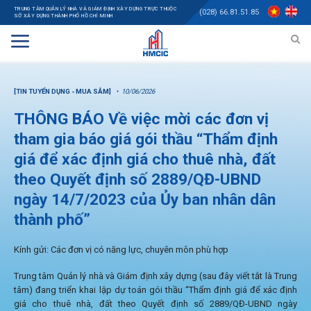
TRUNG TÂM QUẢN LÝ NHÀ VÀ GIÁM ĐỊNH XÂY DỰNG TRỰC THUỘC
(028) 66.81.51.85
SỞ XÂY DỰNG THÀNH PHỐ HỒ CHÍ MINH
[TIN TUYỂN DỤNG - MUA SẮM]
10/06/2026
THÔNG BÁO Về việc mời các đơn vị
tham gia báo giá gói thầu “Thẩm định
giá để xác định giá cho thuê nhà, đất
theo Quyết định số 2889/QĐ-UBND
ngày 14/7/2023 của Ủy ban nhân dân
thành phố”
Kính gửi: Các đơn vị có năng lực, chuyên môn phù hợp
Trung tâm Quản lý nhà và Giám định xây dựng (sau đây viết tắt là Trung
tâm) đang triển khai lập dự toán gói thầu “Thẩm định giá để xác định
giá cho thuê nhà, đất theo Quyết định số 2889/QĐ-UBND ngày