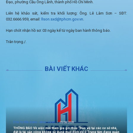
Đạo, phường Cầu Ông Lãnh, thành phố Hồ Chí Minh.
Liên hệ khảo sát, kiểm tra khối lượng: Ông. Lê Lâm Sơn – SĐT:
032.6666.959, email:
llson.sxd@tphcm.gov.vn
.
Hạn chót nhận hồ sơ: 03 ngày kể từ ngày ban hành thông báo.
Trân trọng./.
BÀI VIẾT KHÁC
[TIN TUYỂN DỤNG - MUA SẮM]
05/08/2026
THÔNG BÁO Về việc mời tham gia gói thầu “Bảo vệ tại các cơ sở nhà,
đất là tài sản công không sử dụng mục đích để ở Trung tâm đang quản