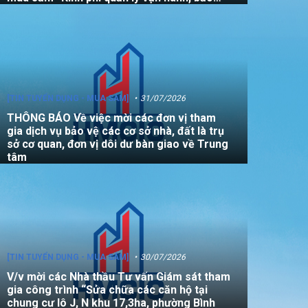
dưỡng, sửa chữa quỹ nhà, đất là tài sản
công không sử dụng mục đích để ở năm
2026”
[TIN TUYỂN DỤNG - MUA SẮM]
31/07/2026
THÔNG BÁO Về việc mời các đơn vị tham
gia dịch vụ bảo vệ các cơ sở nhà, đất là trụ
sở cơ quan, đơn vị dôi dư bàn giao về Trung
tâm
[TIN TUYỂN DỤNG - MUA SẮM]
30/07/2026
V/v mời các Nhà thầu Tư vấn Giám sát tham
gia công trình “Sửa chữa các căn hộ tại
chung cư lô J, N khu 17,3ha, phường Bình