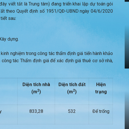
y viết tắt là Trung tâm) đang triển khai lập dự toán gói
à, đất theo Quyết định số 1951/QĐ-UBND ngày 04/6/2020
tiết sau:
Xây dựng.
 kinh nghiệm trong công tác thẩm định giá tiến hành khảo
 công tác Thẩm định giá để xác định giá thuê cơ sở nhà,
Diện tích
nhà
Diện tích
đất
Hiện
2
2
(m
)
(m
)
trạng
y
833,28
532
Để trống