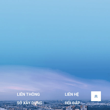
Chung cư Lô R6, phường An Khánh và Chung
cư 12 tầng, phường Đông Hưng Thuận”
LIÊN THÔNG
LIÊN HỆ
SỞ XÂY DỰNG
HỎI ĐÁP