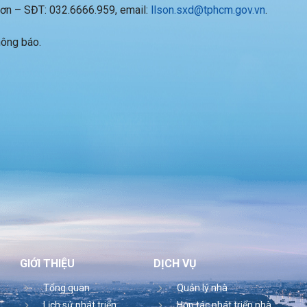
 Sơn – SĐT: 032.6666.959, email:
llson.sxd@tphcm.gov.vn
.
hông báo.
GIỚI THIỆU
DỊCH VỤ
Tổng quan
Quản lý nhà
Lịch sử phát triển
Hợp tác phát triển nhà