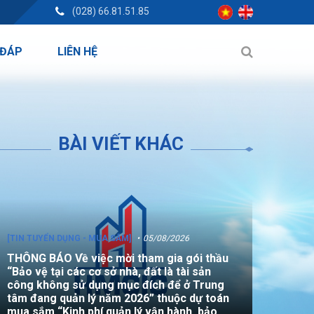
(028) 66.81.51.85
 ĐÁP
LIÊN HỆ
BÀI VIẾT KHÁC
[TIN TUYỂN DỤNG - MUA SẮM]
05/08/2026
THÔNG BÁO Về việc mời tham gia gói thầu
“Bảo vệ tại các cơ sở nhà, đất là tài sản
công không sử dụng mục đích để ở Trung
tâm đang quản lý năm 2026” thuộc dự toán
mua sắm “Kinh phí quản lý vận hành, bảo