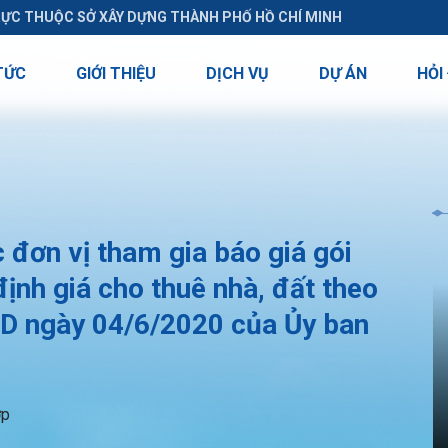
RỰC THUỘC SỞ XÂY DỰNG THÀNH PHỐ HỒ CHÍ MINH
TỨC
GIỚI THIỆU
DỊCH VỤ
DỰ ÁN
HỎI
đơn vị tham gia báo giá gói
ịnh giá cho thuê nhà, đất theo
D ngày 04/6/2020 của Ủy ban
ợp