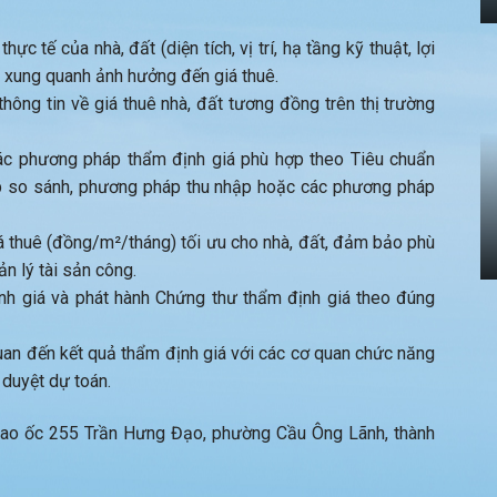
ực tế của nhà, đất (diện tích, vị trí, hạ tầng kỹ thuật, lợi
 xung quanh ảnh hưởng đến giá thuê.
hông tin về giá thuê nhà, đất tương đồng trên thị trường
c phương pháp thẩm định giá phù hợp theo Tiêu chuẩn
p so sánh, phương pháp thu nhập hoặc các phương pháp
á thuê (đồng/m²/tháng) tối ưu cho nhà, đất, đảm bảo phù
ản lý tài sản công.
h giá và phát hành Chứng thư thẩm định giá theo đúng
quan đến kết quả thẩm định giá với các cơ quan chức năng
 duyệt dự toán.
 Cao ốc 255 Trần Hưng Đạo, phường Cầu Ông Lãnh, thành