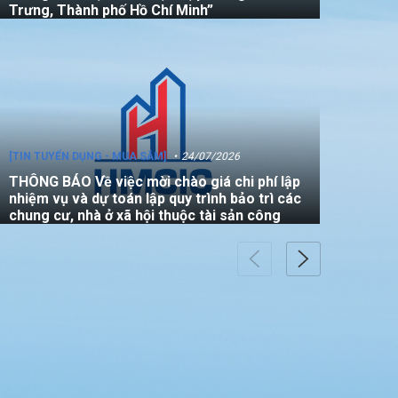
Trưng, Thành phố Hồ Chí Minh”
[TIN TUYỂN DỤNG - MUA SẮM]
24/07/2026
THÔNG BÁO Về việc mời chào giá chi phí lập
nhiệm vụ và dự toán lập quy trình bảo trì các
chung cư, nhà ở xã hội thuộc tài sản công
[TIN TUYỂN DỤNG - MUA SẮM]
22/07/2026
THÔNG BÁO V/v mời các đơn vị tham gia
thực hiện gói thầu: “Đo đạc chỉnh lý bản đồ
địa chính (bản vẽ sơ đồ vị trí) đối với căn hộ