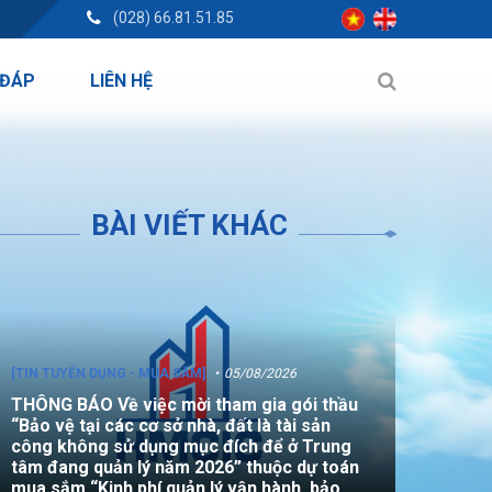
(028) 66.81.51.85
 ĐÁP
LIÊN HỆ
BÀI VIẾT KHÁC
[TIN TUYỂN DỤNG - MUA SẮM]
05/08/2026
THÔNG BÁO Về việc mời tham gia gói thầu
“Bảo vệ tại các cơ sở nhà, đất là tài sản
công không sử dụng mục đích để ở Trung
tâm đang quản lý năm 2026” thuộc dự toán
mua sắm “Kinh phí quản lý vận hành, bảo