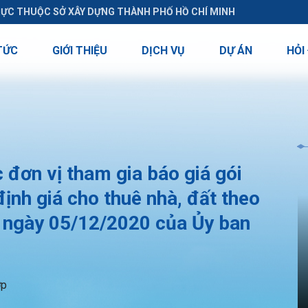
RỰC THUỘC SỞ XÂY DỰNG THÀNH PHỐ HỒ CHÍ MINH
TỨC
GIỚI THIỆU
DỊCH VỤ
DỰ ÁN
HỎI
đơn vị tham gia báo giá gói
ịnh giá cho thuê nhà, đất theo
ngày 05/12/2020 của Ủy ban
ợp