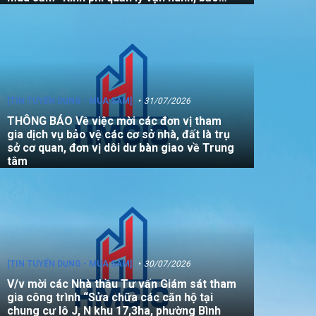
dưỡng, sửa chữa quỹ nhà, đất là tài sản
công không sử dụng mục đích để ở năm
2026”
[TIN TUYỂN DỤNG - MUA SẮM]
31/07/2026
THÔNG BÁO Về việc mời các đơn vị tham
gia dịch vụ bảo vệ các cơ sở nhà, đất là trụ
sở cơ quan, đơn vị dôi dư bàn giao về Trung
tâm
[TIN TUYỂN DỤNG - MUA SẮM]
30/07/2026
V/v mời các Nhà thầu Tư vấn Giám sát tham
gia công trình “Sửa chữa các căn hộ tại
chung cư lô J, N khu 17,3ha, phường Bình