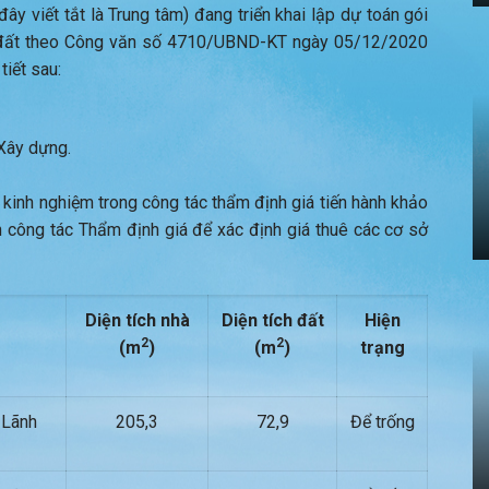
y viết tắt là Trung tâm) đang triển khai lập dự toán gói
à, đất theo Công văn số 4710/UBND-KT ngày 05/12/2020
tiết sau:
Xây dựng.
 kinh nghiệm trong công tác thẩm định giá tiến hành khảo
n công tác Thẩm định giá để xác định giá thuê các cơ sở
Diện tích
nhà
Diện tích
đất
Hiện
2
2
(m
)
(m
)
trạng
 Lãnh
205,3
72,9
Để trống