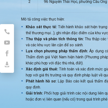
2
96 Nguyễn Thái Học, phường Cầu Ông 
Mô tả công việc thực hiện:
Khảo sát thực tế:
Tiến hành khảo sát hiện trạng th
thế thương mại…); ghi nhận đặc điểm của khu vực
Thu thập và phân tích thông tin:
Thu thập các t
và các khu vực lân cận để so sánh.
Lựa chọn phương pháp thẩm định:
Áp dụng cá
Thẩm định giá Việt Nam hiện hành (Phương phá
khác phù hợp với đặc thù nhà, đất).
Xác định giá thuê:
Tính toán và xác định mức gi
hợp với giá thị trường và quy định pháp luật về qu
Phát hành hồ sơ:
Lập Báo cáo kết quả thẩm địn
quy định.
Giải trình:
Phối hợp giải trình các nội dung liên 
hoặc đơn vị liên quan (nếu có) trong quá trình phê