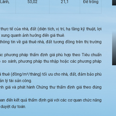
Lãnh,
53,02
21,1
Để trống
ực tế của nhà, đất (diện tích, vị trí, hạ tầng kỹ thuật, lợi
 xung quanh ảnh hưởng đến giá thuê.
hông tin về giá thuê nhà, đất tương đồng trên thị trường
c phương pháp thẩm định giá phù hợp theo Tiêu chuẩn
p so sánh, phương pháp thu nhập hoặc các phương pháp
á thuê (đồng/m²/tháng) tối ưu cho nhà, đất, đảm bảo phù
ản lý tài sản công.
h giá và phát hành Chứng thư thẩm định giá theo đúng
quan đến kết quả thẩm định giá với các cơ quan chức năng
 duyệt dự toán.