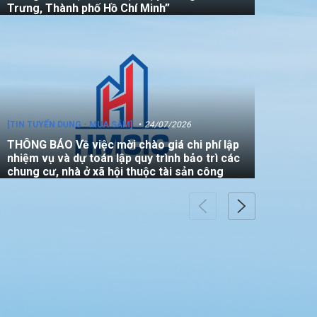
Trưng, Thành phố Hồ Chí Minh”
[TIN TUYỂN DỤNG - MUA SẮM]
24/07/2026
THÔNG BÁO Về việc mời chào giá chi phí lập
nhiệm vụ và dự toán lập quy trình bảo trì các
chung cư, nhà ở xã hội thuộc tài sản công
[TIN TUYỂN DỤNG - MUA SẮM]
22/07/2026
THÔNG BÁO V/v mời các đơn vị tham gia
thực hiện gói thầu: “Đo đạc chỉnh lý bản đồ
địa chính (bản vẽ sơ đồ vị trí) đối với căn hộ