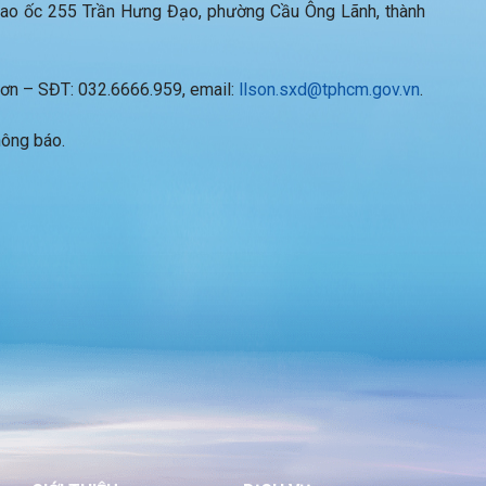
 Cao ốc 255 Trần Hưng Đạo, phường Cầu Ông Lãnh, thành
 Sơn – SĐT: 032.6666.959, email:
llson.sxd@tphcm.gov.vn
.
hông báo.