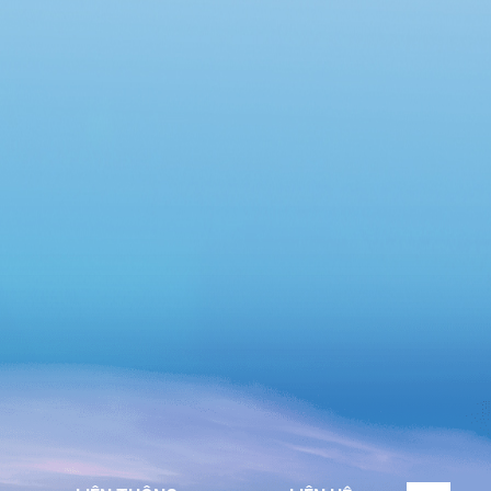
Chung cư Lô R6, phường An Khánh và Chung
cư 12 tầng, phường Đông Hưng Thuận”