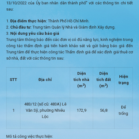
13/10/2022 của Ủy ban nhân dân thành phố” với các thông tin chi tiết
sau:
Địa điểm thực hiện:
Thành Phố Hồ Chí Minh.
Chủ đầu tư:
Trung tâm Quản lý Nhà và Giám định Xây dựng.
Nội dung yêu cầu báo giá
Trung tâm thông báo đến các đơn vị có đủ năng lực, kinh nghiệm trong
công tác thẩm định giá tiến hành khảo sát và gửi bảng báo giá đến
Trung tâm để thực hiện công tác Thẩm định giá để xác định giá thuê cơ
sở nhà, đất với các thông tin sau:
Diện
Diện
Hiện
STT
Địa chỉ
tích
nhà
tích
đất
trạng
2
2
(m
)
(m
)
483/12 (số cũ: 483A) Lê
Để
1
Văn Sỹ, phường Nhiêu
172,9
56,8
trống
Lộc
Mô tả công việc thực hiện: