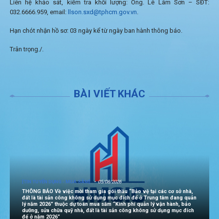
Liên hệ khảo sát, kiểm tra khối lượng: Ông. Lê Lâm Sơn – SĐT:
032.6666.959, email:
llson.sxd@tphcm.gov.vn
.
Hạn chót nhận hồ sơ: 03 ngày kể từ ngày ban hành thông báo.
Trân trọng./.
BÀI VIẾT KHÁC
[TIN TUYỂN DỤNG - MUA SẮM]
05/08/2026
THÔNG BÁO Về việc mời tham gia gói thầu “Bảo vệ tại các cơ sở nhà,
đất là tài sản công không sử dụng mục đích để ở Trung tâm đang quản
lý năm 2026” thuộc dự toán mua sắm “Kinh phí quản lý vận hành, bảo
dưỡng, sửa chữa quỹ nhà, đất là tài sản công không sử dụng mục đích
để ở năm 2026”