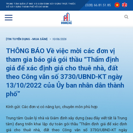
TRUNG TÂM QUẢN LÝ NHÀ VÀ GIÁM ĐỊNH XÂY DỰNG TRỰC THUỘC
(028) 66.81.51.85
SỞ XÂY DỰNG THÀNH PHỐ HỒ CHÍ MINH
[TIN TUYỂN DỤNG - MUA SẮM]
10/06/2026
THÔNG BÁO Về việc mời các đơn vị
tham gia báo giá gói thầu “Thẩm định
giá để xác định giá cho thuê nhà, đất
theo Công văn số 3730/UBND-KT ngày
13/10/2022 của Ủy ban nhân dân thành
phố”
Kính gửi: Các đơn vị có năng lực, chuyên môn phù hợp
Trung tâm Quản lý nhà và Giám định xây dựng (sau đây viết tắt là Trung
tâm) đang triển khai lập dự toán gói thầu “Thẩm định giá để xác định
giá cho thuê nhà, đất theo Công văn số 3730/UBND-KT ngày