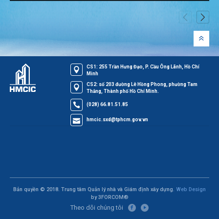
CS1: 255 Trần Hưng Đạo, P. Cầu Ông Lãnh, Hồ Chí
Minh
CS2: số 203 đường Lê Hồng Phong, phường Tam
Thắng, Thành phố Hồ Chí Minh.
(028) 66.81.51.85
hmcic.sxd@tphcm.gov.vn
Bản quyền © 2018. Trung tâm Quản lý nhà và Giám định xây dựng.
Web Design
by 3FORCOM®
Theo dõi chúng tôi