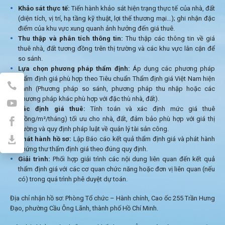
Khảo sát thực tế:
Tiến hành khảo sát hiện trạng thực tế của nhà, đất
(diện tích, vị trí, hạ tầng kỹ thuật, lợi thế thương mại…); ghi nhận đặc
điểm của khu vực xung quanh ảnh hưởng đến giá thuê.
Thu thập và phân tích thông tin:
Thu thập các thông tin về giá
thuê nhà, đất tương đồng trên thị trường và các khu vực lân cận để
so sánh.
Lựa chọn phương pháp thẩm định:
Áp dụng các phương pháp
thẩm định giá phù hợp theo Tiêu chuẩn Thẩm định giá Việt Nam hiện
hành (Phương pháp so sánh, phương pháp thu nhập hoặc các
phương pháp khác phù hợp với đặc thù nhà, đất).
Xác định giá thuê:
Tính toán và xác định mức giá thuê
(đồng/m²/tháng) tối ưu cho nhà, đất, đảm bảo phù hợp với giá thị
trường và quy định pháp luật về quản lý tài sản công.
Phát hành hồ sơ:
Lập Báo cáo kết quả thẩm định giá và phát hành
Chứng thư thẩm định giá theo đúng quy định.
Giải trình:
Phối hợp giải trình các nội dung liên quan đến kết quả
thẩm định giá với các cơ quan chức năng hoặc đơn vị liên quan (nếu
có) trong quá trình phê duyệt dự toán.
Địa chỉ nhận hồ sơ: Phòng Tổ chức – Hành chính, Cao ốc 255 Trần Hưng
Đạo, phường Cầu Ông Lãnh, thành phố Hồ Chí Minh.