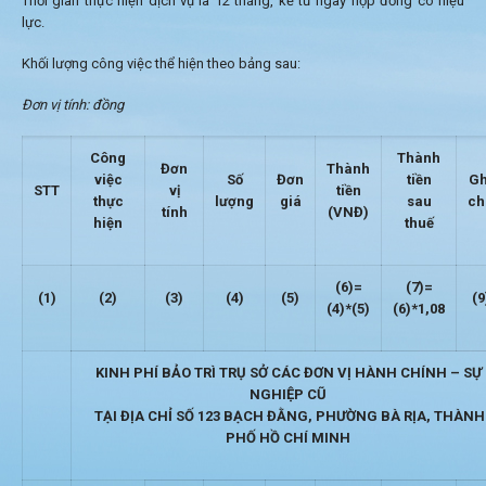
Thời gian thực hiện dịch vụ là 12 tháng, kể từ ngày hợp đồng có hiệu
lực.
Khối lượng công việc thể hiện theo bảng sau:
Đơn vị tính: đồng
Công
Thành
Đơn
Thành
việc
Số
Đơn
tiền
Gh
STT
vị
tiền
thực
lượng
giá
sau
ch
tính
(VNĐ)
hiện
thuế
(6)=
(7)=
(1)
(2)
(3)
(4)
(5)
(9
(4)*(5)
(6)*1,08
KINH PHÍ BẢO TRÌ TRỤ SỞ CÁC ĐƠN VỊ HÀNH CHÍNH – SỰ
NGHIỆP CŨ
TẠI ĐỊA CHỈ SỐ 123 BẠCH ĐẰNG, PHƯỜNG BÀ RỊA, THÀNH
PHỐ HỒ CHÍ MINH