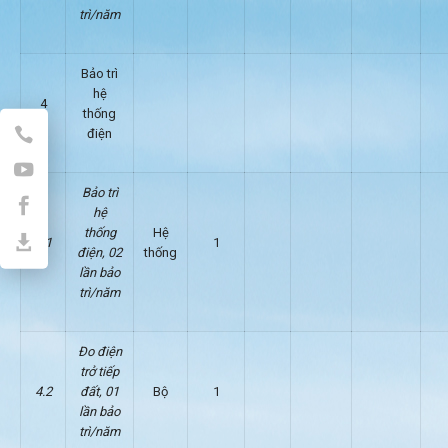
trì/năm
Bảo trì
hệ
4
thống
điện
Bảo trì
hệ
thống
Hệ
4.1
1
điện, 02
thống
lần bảo
trì/năm
Đo điện
trở tiếp
4.2
đất, 01
Bộ
1
lần bảo
trì/năm