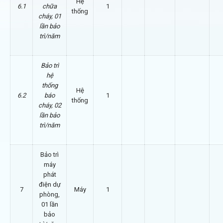
Hệ
6.1
chữa
1
thống
cháy, 01
lần bảo
trì/năm
Bảo trì
hệ
thống
Hệ
6.2
báo
1
thống
cháy, 02
lần bảo
trì/năm
Bảo trì
máy
phát
điện dự
7
Máy
1
phòng,
01 lần
bảo