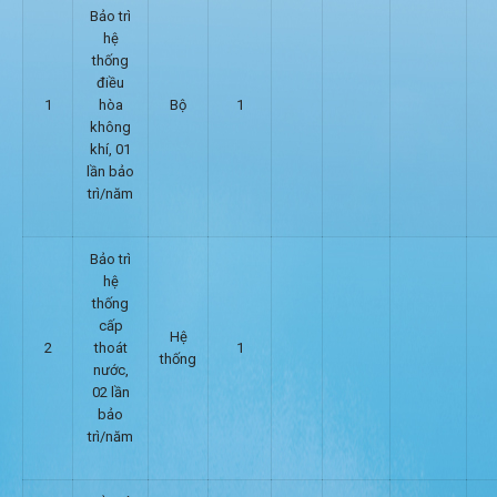
Bảo trì
hệ
thống
điều
1
hòa
Bộ
1
không
khí, 01
lần bảo
trì/năm
Bảo trì
hệ
thống
cấp
Hệ
2
thoát
1
thống
nước,
02 lần
bảo
trì/năm