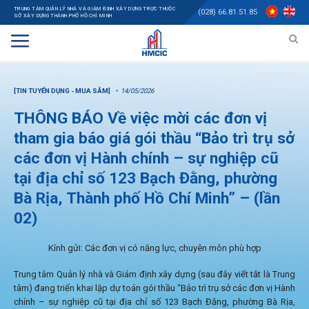
TRUNG TÂM QUẢN LÝ NHÀ VÀ GIÁM ĐỊNH XÂY DỰNG TRỰC THUỘC
(028) 66.81.51.85
SỞ XÂY DỰNG THÀNH PHỐ HỒ CHÍ MINH
[TIN TUYỂN DỤNG - MUA SẮM]
14/05/2026
THÔNG BÁO Về việc mời các đơn vị
tham gia báo giá gói thầu “Bảo trì trụ sở
các đơn vị Hành chính – sự nghiệp cũ
tại địa chỉ số 123 Bạch Đằng, phường
Bà Rịa, Thành phố Hồ Chí Minh” – (lần
02)
Kính gửi: Các đơn vị có năng lực, chuyên môn phù hợp
Trung tâm Quản lý nhà và Giám định xây dựng (sau đây viết tắt là Trung
tâm) đang triển khai lập dự toán gói thầu “Bảo trì trụ sở các đơn vị Hành
chính – sự nghiệp cũ tại địa chỉ số 123 Bạch Đằng, phường Bà Rịa,