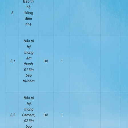
Bảo trì
hệ
3
thống
điện
nhẹ
Bảo trì
hệ
thống
âm
3.1
Bộ
1
thanh,
01 lần
bảo
trì/năm
Bảo trì
hệ
thống
3.2
Camera,
Bộ
1
02 lần
bảo