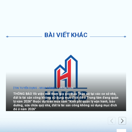
BÀI VIẾT KHÁC
[TIN TUYỂN DỤNG - MUA SẮM]
05/08/2026
THÔNG BÁO Về việc mời tham gia gói thầu “Bảo vệ tại các cơ sở nhà,
đất là tài sản công không sử dụng mục đích để ở Trung tâm đang quản
lý năm 2026” thuộc dự toán mua sắm “Kinh phí quản lý vận hành, bảo
dưỡng, sửa chữa quỹ nhà, đất là tài sản công không sử dụng mục đích
để ở năm 2026”