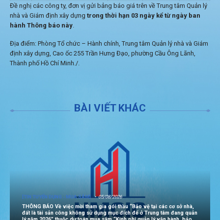
Đề nghị các công ty, đơn vị gửi bảng báo giá trên về Trung tâm Quản lý
nhà và Giám định xây dựng
trong thời hạn 03 ngày kể từ ngày ban
hành Thông báo này
.
Địa điểm: Phòng Tổ chức – Hành chính, Trung tâm Quản lý nhà và Giám
định xây dựng, Cao ốc 255 Trần Hưng Đạo, phường Cầu Ông Lãnh,
Thành phố Hồ Chí Minh./.
BÀI VIẾT KHÁC
[TIN TUYỂN DỤNG - MUA SẮM]
05/08/2026
THÔNG BÁO Về việc mời tham gia gói thầu “Bảo vệ tại các cơ sở nhà,
đất là tài sản công không sử dụng mục đích để ở Trung tâm đang quản
lý năm 2026” thuộc dự toán mua sắm “Kinh phí quản lý vận hành, bảo