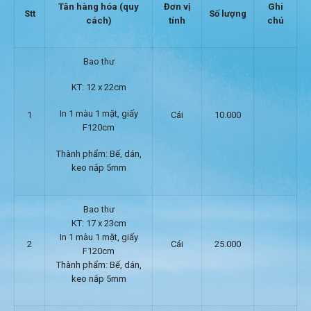
Tân hàng hóa (quy
Đơn vị
Ghi
Stt
Số lượng
cách)
tính
chú
Bao thư
KT: 12 x 22cm
In 1 màu 1 mặt, giấy
1
Cái
10.000
F120cm
Thành phẩm: Bế, dán,
keo nắp 5mm
Bao thư
KT: 17 x 23cm
In 1 màu 1 mặt, giấy
2
Cái
25.000
F120cm
Thành phẩm: Bế, dán,
keo nắp 5mm