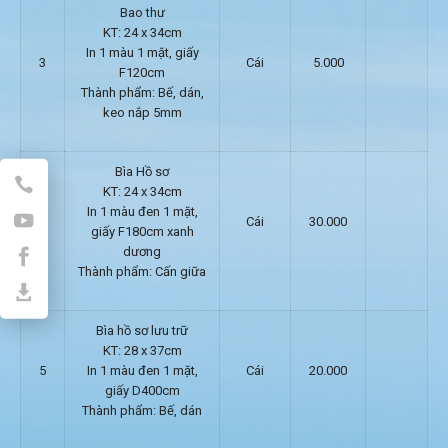
Bao thư
KT: 24 x 34cm
In 1 màu 1 mặt, giấy
3
Cái
5.000
F120cm
Thành phẩm: Bế, dán,
keo nắp 5mm
Bìa Hồ sơ
KT: 24 x 34cm
In 1 màu đen 1 mặt,
4
Cái
30.000
giấy F180cm xanh
dương
Thành phẩm: Cấn giữa
Bìa hồ sơ lưu trữ
KT: 28 x 37cm
5
In 1 màu đen 1 mặt,
Cái
20.000
giấy D400cm
Thành phẩm: Bế, dán