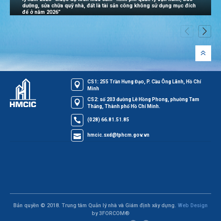
dưỡng, sửa chữa quỹ nhà, đất là tài sản công không sử dụng mục đích
để ở năm 2026”
CS1: 255 Trần Hưng Đạo, P. Cầu Ông Lãnh, Hồ Chí
Minh
CS2: số 203 đường Lê Hồng Phong, phường Tam
Thắng, Thành phố Hồ Chí Minh.
(028) 66.81.51.85
hmcic.sxd@tphcm.gov.vn
Bản quyền © 2018. Trung tâm Quản lý nhà và Giám định xây dựng.
Web Design
by 3FORCOM®