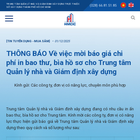
TRUNG TÂM QUẢN LÝ NHÀ VÀ GIÁM ĐỊNH XÂY DỰNG TRỰC THUỘC
(028) 66.81.51.85
SỞ XÂY DỰNG THÀNH PHỐ HỒ CHÍ MINH
[TIN TUYỂN DỤNG - MUA SẮM]
01/12/2025
THÔNG BÁO Về việc mời báo giá chi
phí in bao thư, bìa hồ sơ cho Trung tâm
Quản lý nhà và Giám định xây dựng
Kính gửi: Các công ty, đơn vị có năng lực, chuyên môn phù hợp
Trung tâm Quản lý nhà và Giám định xây dựng đang có nhu cầu in ấn
bao thư, bìa hồ sơ cho Trung tâm. Kính mời các công ty, đơn vị có năng
lực thực hiện gửi báo giá về Trung tâm Quản lý nhà và Giám định xây
dựng theo quy cách và số lượng như sau: