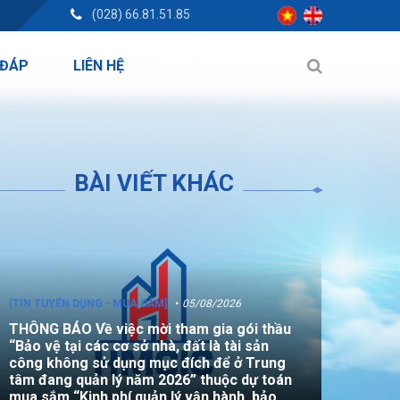
(028) 66.81.51.85
 ĐÁP
LIÊN HỆ
BÀI VIẾT KHÁC
[TIN TUYỂN DỤNG - MUA SẮM]
05/08/2026
THÔNG BÁO Về việc mời tham gia gói thầu
“Bảo vệ tại các cơ sở nhà, đất là tài sản
công không sử dụng mục đích để ở Trung
tâm đang quản lý năm 2026” thuộc dự toán
mua sắm “Kinh phí quản lý vận hành, bảo