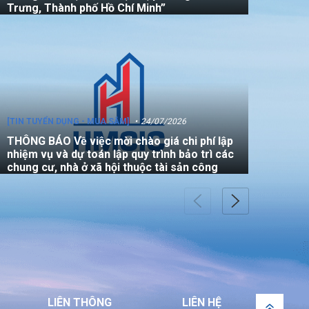
Trưng, Thành phố Hồ Chí Minh”
[TIN TUYỂN DỤNG - MUA SẮM]
24/07/2026
THÔNG BÁO Về việc mời chào giá chi phí lập
nhiệm vụ và dự toán lập quy trình bảo trì các
chung cư, nhà ở xã hội thuộc tài sản công
[TIN TUYỂN DỤNG - MUA SẮM]
22/07/2026
THÔNG BÁO V/v mời các đơn vị tham gia
thực hiện gói thầu: “Đo đạc chỉnh lý bản đồ
địa chính (bản vẽ sơ đồ vị trí) đối với căn hộ
LIÊN THÔNG
LIÊN HỆ