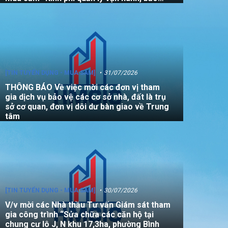
dưỡng, sửa chữa quỹ nhà, đất là tài sản
công không sử dụng mục đích để ở năm
2026”
[TIN TUYỂN DỤNG - MUA SẮM]
31/07/2026
THÔNG BÁO Về việc mời các đơn vị tham
gia dịch vụ bảo vệ các cơ sở nhà, đất là trụ
sở cơ quan, đơn vị dôi dư bàn giao về Trung
tâm
[TIN TUYỂN DỤNG - MUA SẮM]
30/07/2026
V/v mời các Nhà thầu Tư vấn Giám sát tham
gia công trình “Sửa chữa các căn hộ tại
chung cư lô J, N khu 17,3ha, phường Bình