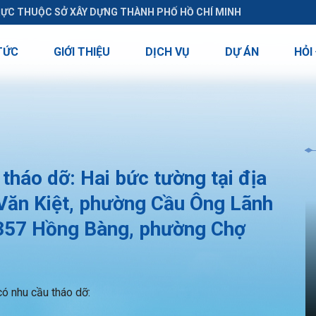
RỰC THUỘC SỞ XÂY DỰNG THÀNH PHỐ HỒ CHÍ MINH
TỨC
GIỚI THIỆU
DỊCH VỤ
DỰ ÁN
HỎI
háo dỡ: Hai bức tường tại địa
 Văn Kiệt, phường Cầu Ông Lãnh
5-357 Hồng Bàng, phường Chợ
ó nhu cầu tháo dỡ: