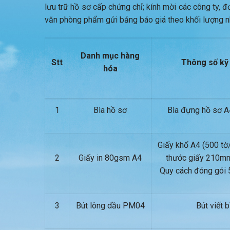
lưu trữ hồ sơ cấp chứng chỉ; kính mời các công ty, đ
văn phòng phẩm gửi bảng báo giá theo khối lượng n
Danh mục hàng
Stt
Thông số kỹ
hóa
1
Bìa hồ sơ
Bìa đựng hồ sơ A
Giấy khổ A4 (500 tờ
2
Giấy in 80gsm A4
thước giấy 210
Quy cách đóng gói 
3
Bút lông dầu PM04
Bút viết b