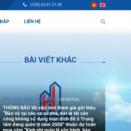
(028) 66.81.51.85
 ĐÁP
LIÊN HỆ
BÀI VIẾT KHÁC
[TIN TUYỂN DỤNG - MUA SẮM]
05/08/2026
THÔNG BÁO Về việc mời tham gia gói thầu
“Bảo vệ tại các cơ sở nhà, đất là tài sản
công không sử dụng mục đích để ở Trung
tâm đang quản lý năm 2026” thuộc dự toán
mua sắm “Kinh phí quản lý vận hành, bảo