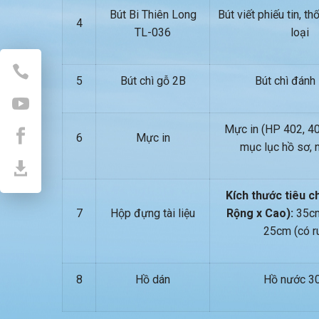
Bút Bi Thiên Long
Bút viết phiếu tin, th
4
TL-036
loại
5
Bút chì gỗ 2B
Bút chì đánh
Mực in (HP 402, 40
6
Mực in
mục lục hồ sơ, 
Kích thước tiêu c
7
Hộp đựng tài liệu
Rộng x Cao):
35cm
25cm (có r
8
Hồ dán
Hồ nước 30