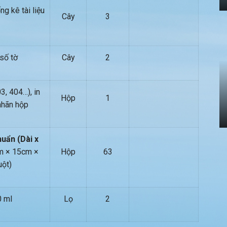
ống kê tài liệu
Cây
3
 số tờ
Cây
2
3, 404…), in
Hộp
1
nhãn hộp
huẩn (Dài x
 × 15cm ×
Hộp
63
uột)
 ml
Lọ
2