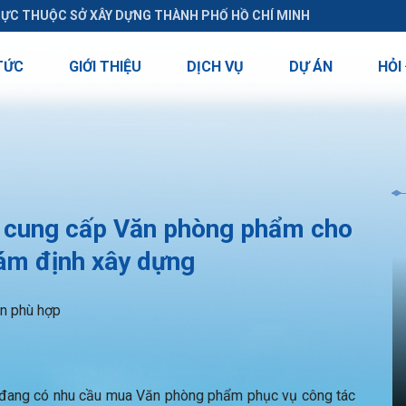
RỰC THUỘC SỞ XÂY DỰNG THÀNH PHỐ HỒ CHÍ MINH
TỨC
GIỚI THIỆU
DỊCH VỤ
DỰ ÁN
HỎI
 cung cấp Văn phòng phẩm cho
iám định xây dựng
ôn phù hợp
ang có nhu cầu mua Văn phòng phẩm phục vụ công tác