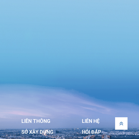
Chung cư Lô R6, phường An Khánh và Chung
cư 12 tầng, phường Đông Hưng Thuận”
LIÊN THÔNG
LIÊN HỆ
SỞ XÂY DỰNG
HỎI ĐÁP