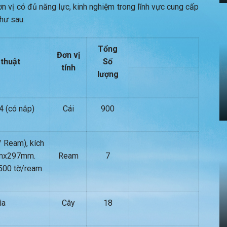
ơn vị có đủ năng lực, kinh nghiệm trong lĩnh vực cung cấp
hư sau:
Tổng
Đơn vị
 thuật
Số
tính
lượng
4 (có nắp)
Cái
900
/ Ream), kích
mmx297mm.
Ream
7
500 tờ/ream
ìa
Cây
18