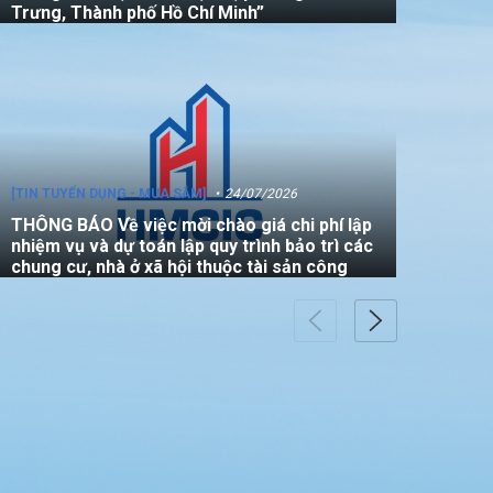
Trưng, Thành phố Hồ Chí Minh”
[TIN TUYỂN DỤNG - MUA SẮM]
24/07/2026
THÔNG BÁO Về việc mời chào giá chi phí lập
nhiệm vụ và dự toán lập quy trình bảo trì các
chung cư, nhà ở xã hội thuộc tài sản công
[TIN TUYỂN DỤNG - MUA SẮM]
22/07/2026
THÔNG BÁO V/v mời các đơn vị tham gia
thực hiện gói thầu: “Đo đạc chỉnh lý bản đồ
địa chính (bản vẽ sơ đồ vị trí) đối với căn hộ