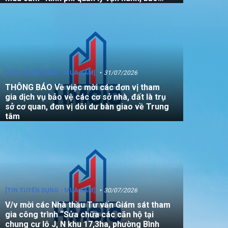
dưỡng, sửa chữa quỹ nhà, đất là tài sản
công không sử dụng mục đích để ở năm
2026”
[TIN TUYỂN DỤNG - MUA SẮM]
31/07/2026
THÔNG BÁO Về việc mời các đơn vị tham
gia dịch vụ bảo vệ các cơ sở nhà, đất là trụ
sở cơ quan, đơn vị dôi dư bàn giao về Trung
tâm
[TIN TUYỂN DỤNG - MUA SẮM]
30/07/2026
V/v mời các Nhà thầu Tư vấn Giám sát tham
gia công trình “Sửa chữa các căn hộ tại
chung cư lô J, N khu 17,3ha, phường Bình