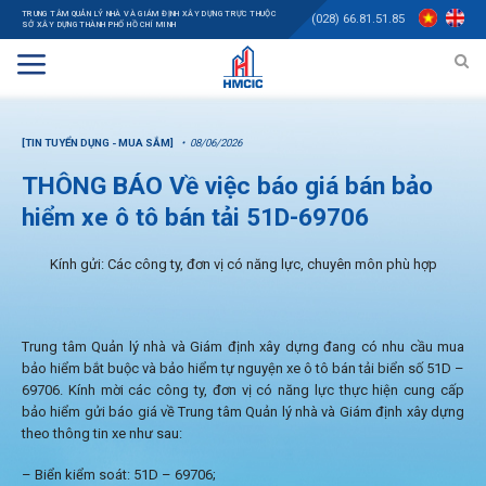
TRUNG TÂM QUẢN LÝ NHÀ VÀ GIÁM ĐỊNH XÂY DỰNG TRỰC THUỘC
(028) 66.81.51.85
SỞ XÂY DỰNG THÀNH PHỐ HỒ CHÍ MINH
[TIN TUYỂN DỤNG - MUA SẮM]
08/06/2026
THÔNG BÁO Về việc báo giá bán bảo
hiểm xe ô tô bán tải 51D-69706
Kính gửi: Các công ty, đơn vị có năng lực, chuyên môn phù hợp
Trung tâm Quản lý nhà và Giám định xây dựng đang có nhu cầu mua
bảo hiểm bắt buộc và bảo hiểm tự nguyện xe ô tô bán tải biển số 51D –
69706. Kính mời các công ty, đơn vị có năng lực thực hiện cung cấp
bảo hiểm gửi báo giá về Trung tâm Quản lý nhà và Giám định xây dựng
theo thông tin xe như sau:
– Biển kiểm soát: 51D – 69706;