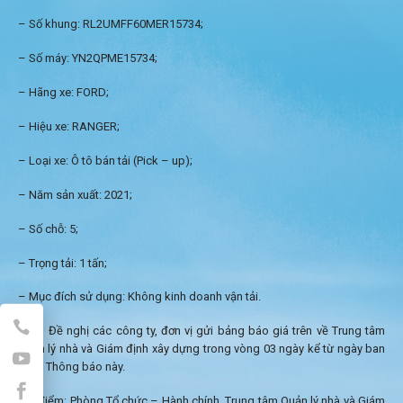
– Số khung: RL2UMFF60MER15734;
– Số máy: YN2QPME15734;
– Hãng xe: FORD;
– Hiệu xe: RANGER;
– Loại xe: Ô tô bán tải (Pick – up);
– Năm sản xuất: 2021;
– Số chỗ: 5;
– Trọng tải: 1 tấn;
– Mục đích sử dụng: Không kinh doanh vận tải.
Đề nghị các công ty, đơn vị gửi bảng báo giá trên về Trung tâm
Quản lý nhà và Giám định xây dựng trong vòng 03 ngày kể từ ngày ban
hành Thông báo này.
Địa điểm: Phòng Tổ chức – Hành chính, Trung tâm Quản lý nhà và Giám