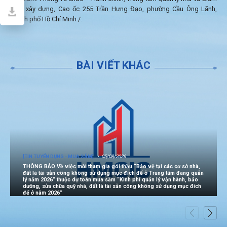
định xây dựng, Cao ốc 255 Trần Hưng Đạo, phường Cầu Ông Lãnh,
Thành phố Hồ Chí Minh./.
BÀI VIẾT KHÁC
[TIN TUYỂN DỤNG - MUA SẮM]
05/08/2026
THÔNG BÁO Về việc mời tham gia gói thầu “Bảo vệ tại các cơ sở nhà,
đất là tài sản công không sử dụng mục đích để ở Trung tâm đang quản
lý năm 2026” thuộc dự toán mua sắm “Kinh phí quản lý vận hành, bảo
dưỡng, sửa chữa quỹ nhà, đất là tài sản công không sử dụng mục đích
để ở năm 2026”