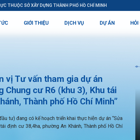
RỰC THUỘC SỞ XÂY DỰNG THÀNH PHỐ HỒ CHÍ MINH
TỨC
GIỚI THIỆU
DỊCH VỤ
DỰ ÁN
HỎI
vị Tư vấn tham gia dự án
 Chung cư R6 (khu 3), Khu tái
Khánh, Thành phố Hồ Chí Minh”
u tư) đang có kế hoạch triển khai thực hiện dự án “Sửa
tái định cư 38,4ha, phường An Khánh, Thành phố Hồ Chí