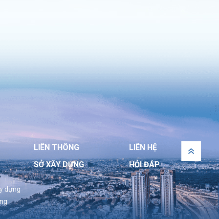
LIÊN THÔNG
LIÊN HỆ
SỞ XÂY DỰNG
HỎI ĐÁP
ây dựng
ựng