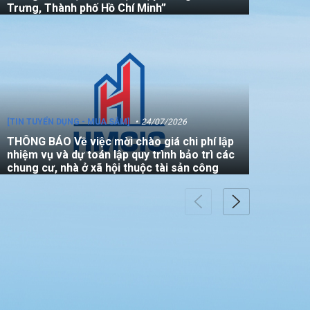
Trưng, Thành phố Hồ Chí Minh”
[TIN TUYỂN DỤNG - MUA SẮM]
24/07/2026
THÔNG BÁO Về việc mời chào giá chi phí lập
nhiệm vụ và dự toán lập quy trình bảo trì các
chung cư, nhà ở xã hội thuộc tài sản công
[TIN TUYỂN DỤNG - MUA SẮM]
22/07/2026
THÔNG BÁO V/v mời các đơn vị tham gia
thực hiện gói thầu: “Đo đạc chỉnh lý bản đồ
địa chính (bản vẽ sơ đồ vị trí) đối với căn hộ