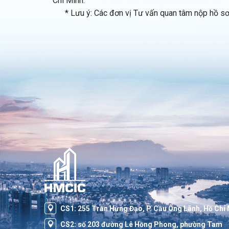
Chí Minh.
* Lưu ý: Các đơn vị Tư vấn quan tâm nộp hồ sơ c
CS1: 255 Trần Hưng Đạo, P. Cầu Ông Lãnh, Hồ Chí
CS2: số 203 đường Lê Hồng Phong, phường Tam