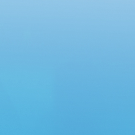
Chung cư Lô R6, phường An Khánh và Chung
cư 12 tầng, phường Đông Hưng Thuận”