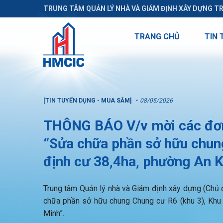
TRUNG TÂM QUẢN LÝ NHÀ VÀ GIÁM ĐỊNH XÂY DỰNG T
TRANG CHỦ
TIN 
[TIN TUYỂN DỤNG - MUA SẮM]
08/05/2026
THÔNG BÁO V/v mời các đơn 
“Sửa chữa phần sở hữu chung
định cư 38,4ha, phường An 
Trung tâm Quản lý nhà và Giám định xây dựng (Chủ đầ
chữa phần sở hữu chung Chung cư R6 (khu 3), Khu 
Minh”.