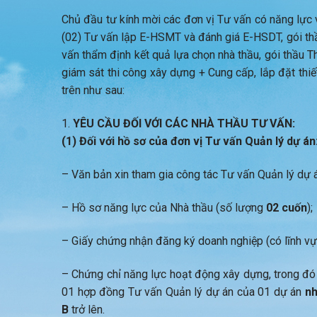
Chủ đầu tư kính mời các đơn vị Tư vấn có năng lực
(02) Tư vấn lập E-HSMT và đánh giá E-HSDT, gói thầu
vấn thẩm định kết quả lựa chọn nhà thầu, gói thầu Th
giám sát thi công xây dựng + Cung cấp, lắp đặt thiế
trên như sau:
YÊU CẦU ĐỐI VỚI CÁC NHÀ THẦU TƯ VẤN:
(1) Đối với hồ sơ của đơn vị Tư vấn Quản lý dự án
– Văn bản xin tham gia công tác Tư vấn Quản lý dự á
– Hồ sơ năng lực của Nhà thầu (số lượng
02 cuốn
);
– Giấy chứng nhận đăng ký doanh nghiệp (có lĩnh vự
– Chứng chỉ năng lực hoạt động xây dựng, trong đó 
01 hợp đồng Tư vấn Quản lý dự án của 01 dự án
n
B
trở lên.