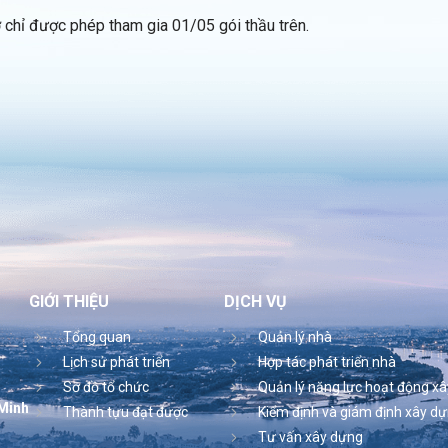
hỉ được phép tham gia 01/05 gói thầu trên.
GIỚI THIỆU
DỊCH VỤ
Tổng quan
Quản lý nhà
Lịch sử phát triển
Hợp tác phát triển nhà
Sơ đồ tổ chức
Quản lý năng lực hoạt động x
 Minh
Thành tựu đạt được
Kiểm định và giám định xây d
Tư vấn xây dựng