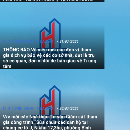
dưỡng, sửa chữa quỹ nhà, đất là tài sản
công không sử dụng mục đích để ở năm
2026”
[TIN TUYỂN DỤNG - MUA SẮM]
31/07/2026
THÔNG BÁO Về việc mời các đơn vị tham
gia dịch vụ bảo vệ các cơ sở nhà, đất là trụ
sở cơ quan, đơn vị dôi dư bàn giao về Trung
tâm
[TIN TUYỂN DỤNG - MUA SẮM]
30/07/2026
V/v mời các Nhà thầu Tư vấn Giám sát tham
gia công trình “Sửa chữa các căn hộ tại
chung cư lô J, N khu 17,3ha, phường Bình