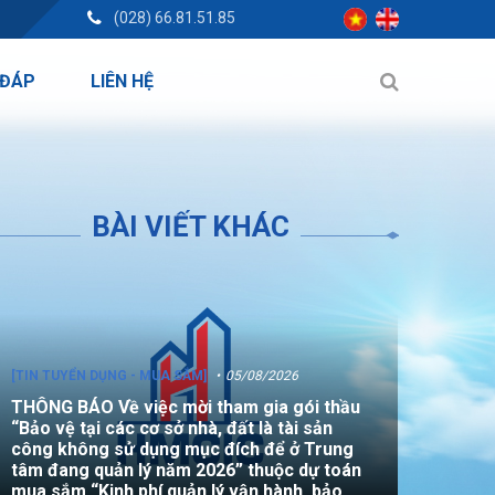
(028) 66.81.51.85
 ĐÁP
LIÊN HỆ
BÀI VIẾT KHÁC
[TIN TUYỂN DỤNG - MUA SẮM]
05/08/2026
THÔNG BÁO Về việc mời tham gia gói thầu
“Bảo vệ tại các cơ sở nhà, đất là tài sản
công không sử dụng mục đích để ở Trung
tâm đang quản lý năm 2026” thuộc dự toán
mua sắm “Kinh phí quản lý vận hành, bảo