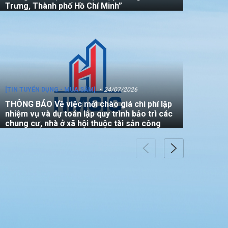
Trưng, Thành phố Hồ Chí Minh”
[TIN TUYỂN DỤNG - MUA SẮM]
24/07/2026
THÔNG BÁO Về việc mời chào giá chi phí lập
nhiệm vụ và dự toán lập quy trình bảo trì các
chung cư, nhà ở xã hội thuộc tài sản công
[TIN TUYỂN DỤNG - MUA SẮM]
22/07/2026
THÔNG BÁO V/v mời các đơn vị tham gia
thực hiện gói thầu: “Đo đạc chỉnh lý bản đồ
địa chính (bản vẽ sơ đồ vị trí) đối với căn hộ