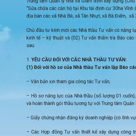
Trung tâm Quản lý nhà và Giám định xây dựng (Chủ đầ
“Sửa chữa các căn hộ tại Khu tái định cư 30ha Vĩnh 
địa bàn các xã Nhà Bè, xã Tân Nhựt, xã Bà Điểm, xã
Chủ đầu tư kính mời các Nhà thầu Tư vấn có năng l
kinh tế – kỹ thuật và (02) Tư vấn thẩm tra Báo cáo 
sau:
YÊU CẦU ĐỐI VỚI CÁC
NHÀ THẦU TƯ VẤN:
(1) Đối với hồ sơ của Nhà thầu Tư vấn lập Báo cáo
– Văn bản xin tham gia công tác Tư vấn;
– Hồ sơ năng lực của Nhà thầu (số lượng 01 cuốn);
và hoàn thành gói thầu tương tự với Trung tâm Quản 
– Giấy chứng nhận đăng ký doanh nghiệp (có lĩnh vực
– Các Hợp đồng Tư vấn thiết kế xây dựng công t