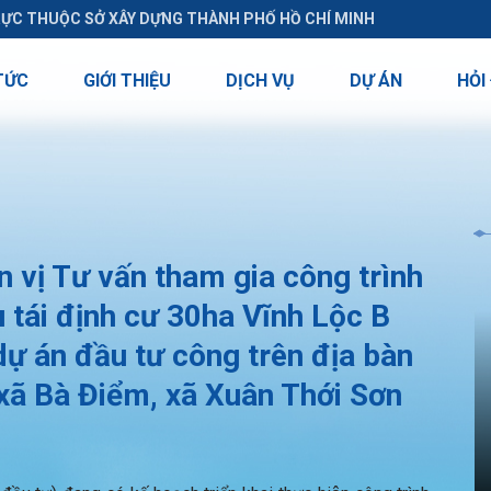
RỰC THUỘC SỞ XÂY DỰNG THÀNH PHỐ HỒ CHÍ MINH
TỨC
GIỚI THIỆU
DỊCH VỤ
DỰ ÁN
HỎI
vị Tư vấn tham gia công trình
 tái định cư 30ha Vĩnh Lộc B
dự án đầu tư công trên địa bàn
 xã Bà Điểm, xã Xuân Thới Sơn