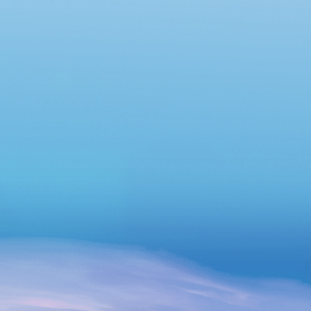
Chung cư Lô R6, phường An Khánh và Chung
cư 12 tầng, phường Đông Hưng Thuận”