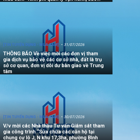
dưỡng, sửa chữa quỹ nhà, đất là tài sản
công không sử dụng mục đích để ở năm
2026”
[TIN TUYỂN DỤNG - MUA SẮM]
31/07/2026
THÔNG BÁO Về việc mời các đơn vị tham
gia dịch vụ bảo vệ các cơ sở nhà, đất là trụ
sở cơ quan, đơn vị dôi dư bàn giao về Trung
tâm
[TIN TUYỂN DỤNG - MUA SẮM]
30/07/2026
V/v mời các Nhà thầu Tư vấn Giám sát tham
gia công trình “Sửa chữa các căn hộ tại
chung cư lô J, N khu 17,3ha, phường Bình