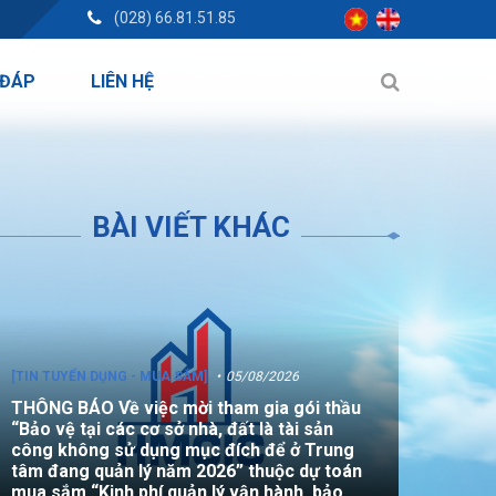
(028) 66.81.51.85
 ĐÁP
LIÊN HỆ
BÀI VIẾT KHÁC
[TIN TUYỂN DỤNG - MUA SẮM]
05/08/2026
THÔNG BÁO Về việc mời tham gia gói thầu
“Bảo vệ tại các cơ sở nhà, đất là tài sản
công không sử dụng mục đích để ở Trung
tâm đang quản lý năm 2026” thuộc dự toán
mua sắm “Kinh phí quản lý vận hành, bảo