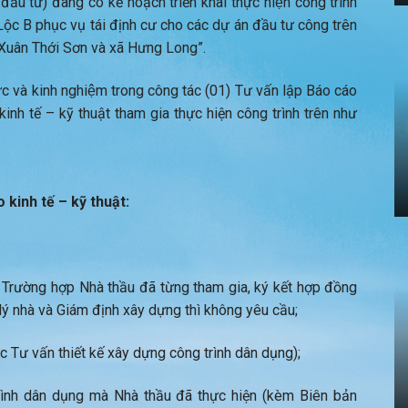
u tư) đang có kế hoạch triển khai thực hiện công trình
Lộc B phục vụ tái định cư cho các dự án đầu tư công trên
 Xuân Thới Sơn và xã Hưng Long”.
ực và kinh nghiệm trong công tác (01) Tư vấn lập Báo cáo
kinh tế – kỹ thuật tham gia thực hiện công trình trên như
 kinh tế – kỹ thuật:
 Trường hợp Nhà thầu đã từng tham gia, ký kết hợp đồng
lý nhà và Giám định xây dựng thì không yêu cầu;
 Tư vấn thiết kế xây dựng công trình dân dụng);
rình dân dụng mà Nhà thầu đã thực hiện (kèm Biên bản