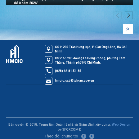
để ở năm 2026”
CS1: 255 Trần Hưng Đạo, P. Cầu Ông Lãnh, Hồ Chí
Minh
CS2: số 203 đường Lê Hồng Phong, phường Tam
Thắng, Thành phố Hồ Chí Minh.
(028) 66.81.51.85
hmcic.sxd@tphcm.gov.vn
Bản quyền © 2018. Trung tâm Quản lý nhà và Giám định xây dựng.
Web Design
by 3FORCOM®
Theo dõi chúng tôi