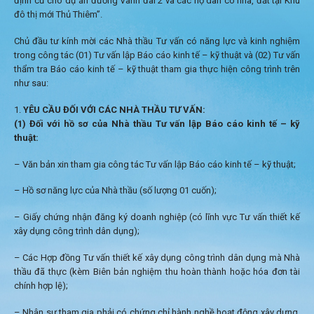
định cư cho dự án đường Vành đai 2 và các hộ dân có nhà, đất tại Khu
đô thị mới Thủ Thiêm”.
Chủ đầu tư kính mời các Nhà thầu Tư vấn có năng lực và kinh nghiệm
trong công tác (01) Tư vấn lập Báo cáo kinh tế – kỹ thuật và (02) Tư vấn
thẩm tra Báo cáo kinh tế – kỹ thuật tham gia thực hiện công trình trên
như sau:
YÊU CẦU ĐỐI VỚI CÁC
NHÀ THẦU TƯ VẤN:
(1) Đối với hồ sơ của Nhà thầu Tư vấn lập Báo cáo kinh tế – kỹ
thuật:
– Văn bản xin tham gia công tác Tư vấn lập Báo cáo kinh tế – kỹ thuật;
– Hồ sơ năng lực của Nhà thầu (số lượng 01 cuốn);
– Giấy chứng nhận đăng ký doanh nghiệp (có lĩnh vực Tư vấn thiết kế
xây dụng công trình dân dụng);
– Các Hợp đồng Tư vấn thiết kế xây dụng công trình dân dụng mà Nhà
thầu đã thực (kèm Biên bản nghiệm thu hoàn thành hoặc hóa đơn tài
chính hợp lệ);
– Nhân sự tham gia phải có chứng chỉ hành nghề hoạt động xây dựng,