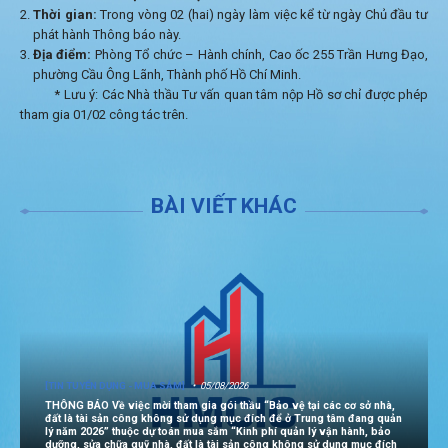
Thời gian:
Trong vòng 02 (hai) ngày làm việc kể từ ngày Chủ đầu tư
phát hành Thông báo này.
Địa điểm:
Phòng Tổ chức – Hành chính, Cao ốc 255 Trần Hưng Đạo,
phường Cầu Ông Lãnh, Thành phố Hồ Chí Minh.
* Lưu ý: Các Nhà thầu Tư vấn quan tâm nộp Hồ sơ chỉ được phép
tham gia 01/02 công tác trên.
BÀI VIẾT KHÁC
[TIN TUYỂN DỤNG - MUA SẮM]
05/08/2026
THÔNG BÁO Về việc mời tham gia gói thầu “Bảo vệ tại các cơ sở nhà,
đất là tài sản công không sử dụng mục đích để ở Trung tâm đang quản
lý năm 2026” thuộc dự toán mua sắm “Kinh phí quản lý vận hành, bảo
dưỡng, sửa chữa quỹ nhà, đất là tài sản công không sử dụng mục đích