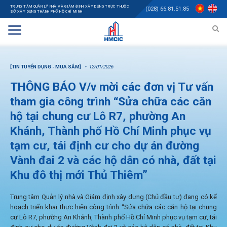
TRUNG TÂM QUẢN LÝ NHÀ VÀ GIÁM ĐỊNH XÂY DỰNG TRỰC THUỘC
(028) 66.81.51.85
SỞ XÂY DỰNG THÀNH PHỐ HỒ CHÍ MINH
[TIN TUYỂN DỤNG - MUA SẮM]
12/01/2026
THÔNG BÁO V/v mời các đơn vị Tư vấn
tham gia công trình “Sửa chữa các căn
hộ tại chung cư Lô R7, phường An
Khánh, Thành phố Hồ Chí Minh phục vụ
tạm cư, tái định cư cho dự án đường
Vành đai 2 và các hộ dân có nhà, đất tại
Khu đô thị mới Thủ Thiêm”
Trung tâm Quản lý nhà và Giám định xây dựng (Chủ đầu tư) đang có kế
hoạch triển khai thực hiện công trình “Sửa chữa các căn hộ tại chung
cư Lô R7, phường An Khánh, Thành phố Hồ Chí Minh phục vụ tạm cư, tái