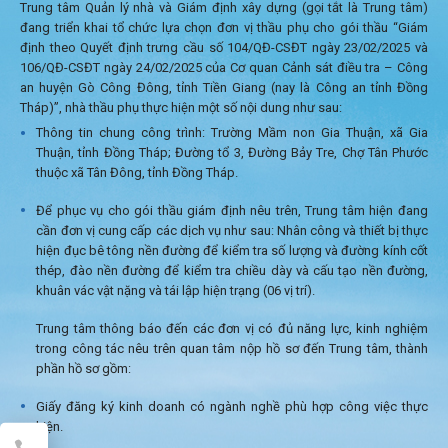
Trung tâm Quản lý nhà và Giám định xây dựng (gọi tắt là Trung tâm)
đang triển khai tổ chức lựa chọn đơn vị thầu phụ cho gói thầu “Giám
định theo Quyết định trưng cầu số 104/QĐ-CSĐT ngày 23/02/2025 và
106/QĐ-CSĐT ngày 24/02/2025 của Cơ quan Cảnh sát điều tra – Công
an huyện Gò Công Đông, tỉnh Tiền Giang (nay là Công an tỉnh Đồng
Tháp)”, nhà thầu phụ thực hiện một số nội dung như sau:
Thông tin chung công trình: Trường Mầm non Gia Thuận, xã Gia
Thuận, tỉnh Đồng Tháp; Đường tổ 3, Đường Bảy Tre, Chợ Tân Phước
thuộc xã Tân Đông, tỉnh Đồng Tháp.
Để phục vụ cho gói thầu giám định nêu trên, Trung tâm hiện đang
cần đơn vị cung cấp các dịch vụ như sau: Nhân công và thiết bị thực
hiện đục bê tông nền đường để kiểm tra số lượng và đường kính cốt
thép, đào nền đường để kiểm tra chiều dày và cấu tạo nền đường,
khuân vác vật nặng và tái lập hiện trạng (06 vị trí).
Trung tâm thông báo đến các đơn vị có đủ năng lực, kinh nghiệm
trong công tác nêu trên quan tâm nộp hồ sơ đến Trung tâm, thành
phần hồ sơ gồm:
Giấy đăng ký kinh doanh có ngành nghề phù hợp công việc thực
hiện.