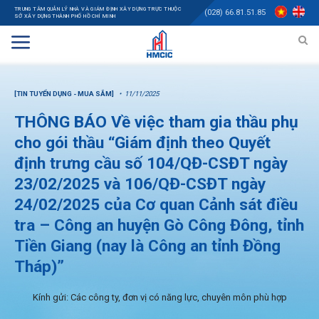
TRUNG TÂM QUẢN LÝ NHÀ VÀ GIÁM ĐỊNH XÂY DỰNG TRỰC THUỘC
(028) 66.81.51.85
SỞ XÂY DỰNG THÀNH PHỐ HỒ CHÍ MINH
[TIN TUYỂN DỤNG - MUA SẮM]
11/11/2025
THÔNG BÁO Về việc tham gia thầu phụ
cho gói thầu “Giám định theo Quyết
định trưng cầu số 104/QĐ-CSĐT ngày
23/02/2025 và 106/QĐ-CSĐT ngày
24/02/2025 của Cơ quan Cảnh sát điều
tra – Công an huyện Gò Công Đông, tỉnh
Tiền Giang (nay là Công an tỉnh Đồng
Tháp)”
Kính gửi: Các công ty, đơn vị có năng lực, chuyên môn phù hợp