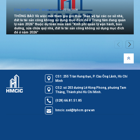
[TIN TUYỂN DỤNG - MUA SẮM]
05/08/2026
THÔNG BÁO Về việc mời tham gia gói thầu “Bảo vệ tại các cơ sở nhà,
đất là tài sản công không sử dụng mục đích để ở Trung tâm đang quản
lý năm 2026” thuộc dự toán mua sắm “Kinh phí quản lý vận hành, bảo
dưỡng, sửa chữa quỹ nhà, đất là tài sản công không sử dụng mục đích
để ở năm 2026”
CS1: 255 Trần Hưng Đạo, P. Cầu Ông Lãnh, Hồ Chí
Minh
CS2: số 203 đường Lê Hồng Phong, phường Tam
Thắng, Thành phố Hồ Chí Minh.
(028) 66.81.51.85
hmcic.sxd@tphcm.gov.vn