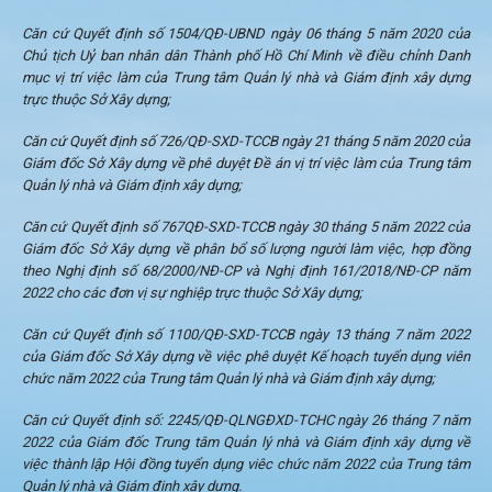
Căn cứ Quyết định số 1504/QĐ-UBND ngày 06 tháng 5 năm 2020 của
Chủ tịch
Uỷ ban nhân dân Thành phố Hồ Chí Minh về điều chỉnh Danh
mục vị trí việc làm của Trung tâm Quản lý nhà và Giám định xây dựng
trực thuộc Sở Xây dựng
;
Căn cứ Quyết định số 726/QĐ-SXD-TCCB ngày 21 tháng 5 năm 2020 của
Giám đốc Sở Xây dựng về phê duyệt Đề án vị trí việc làm của Trung tâm
Quản lý nhà và Giám định xây dựng;
Căn cứ Quyết định số 767QĐ-SXD-TCCB ngày 30 tháng 5 năm 2022 của
Giám đốc Sở Xây dựng về phân bổ số lượng người làm việc, hợp đồng
theo Nghị định số 68/2000/NĐ-CP và Nghị định 161/2018/NĐ-CP năm
2022 cho các đơn vị sự nghiệp trực thuộc Sở Xây dựng;
Căn cứ Quyết định số 1100/QĐ-SXD-TCCB ngày 13 tháng 7 năm 2022
của Giám đốc Sở Xây dựng về việc phê duyệt Kế hoạch tuyển dụng viên
chức năm 2022 của Trung tâm Quản lý nhà và Giám định xây dựng;
Căn cứ Quyết định số: 2245/QĐ-QLNGĐXD-TCHC ngày 26 tháng 7 năm
2022 của Giám đốc Trung tâm Quản lý nhà và Giám định xây dựng về
việc thành lập Hội đồng tuyển dụng viêc chức năm 2022 của Trung tâm
Quản lý nhà và Giám định xây dựng.