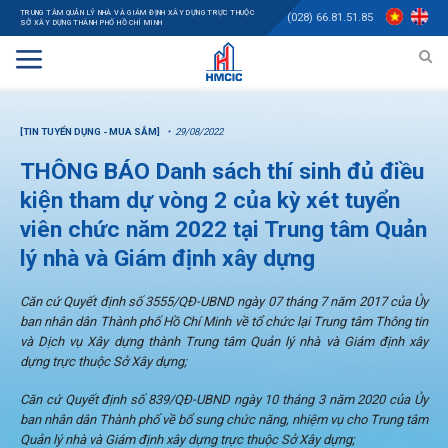
TRUNG TÂM QUẢN LÝ NHÀ VÀ GIÁM ĐỊNH XÂY DỰNG TRỰC THUỘC
(028) 66.81.51.85
SỞ XÂY DỰNG THÀNH PHỐ HỒ CHÍ MINH
[TIN TUYỂN DỤNG - MUA SẮM]
29/08/2022
THÔNG BÁO Danh sách thí sinh đủ điều
kiện tham dự vòng 2 của kỳ xét tuyển
viên chức năm 2022 tại Trung tâm Quản
lý nhà và Giám định xây dựng
Căn cứ Quyết định số 3555/QĐ-UBND ngày 07 tháng 7 năm 2017 của Ủy
ban nhân dân Thành phố Hồ Chí Minh về tổ chức lại Trung tâm Thông tin
và Dịch vụ Xây dựng thành Trung tâm Quản lý nhà và Giám định xây
dựng trực thuộc Sở Xây dựng;
Căn cứ Quyết định số 839/QĐ-UBND ngày 10 tháng 3 năm 2020 của Ủy
ban nhân dân
Thành
phố về bổ sung chức năng, nhiệm vụ cho Trung tâm
Quản lý nhà và Giám định xây dựng trực thuộc Sở Xây dựng;