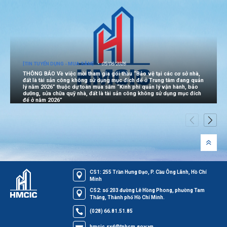
[TIN TUYỂN DỤNG - MUA SẮM]
05/08/2026
THÔNG BÁO Về việc mời tham gia gói thầu “Bảo vệ tại các cơ sở nhà,
đất là tài sản công không sử dụng mục đích để ở Trung tâm đang quản
lý năm 2026” thuộc dự toán mua sắm “Kinh phí quản lý vận hành, bảo
dưỡng, sửa chữa quỹ nhà, đất là tài sản công không sử dụng mục đích
để ở năm 2026”
CS1: 255 Trần Hưng Đạo, P. Cầu Ông Lãnh, Hồ Chí
Minh
CS2: số 203 đường Lê Hồng Phong, phường Tam
Thắng, Thành phố Hồ Chí Minh.
(028) 66.81.51.85
hmcic.sxd@tphcm.gov.vn